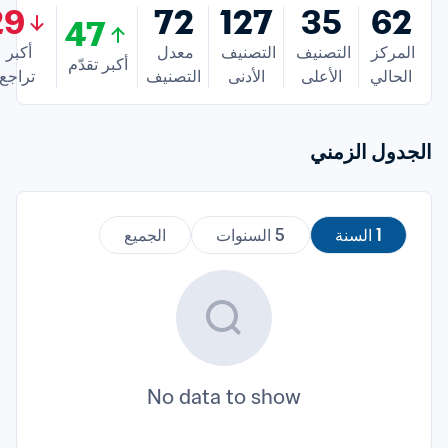
29
72
127
35
62
47
المركز 
التصنيف 
التصنيف 
معدل 
أكبر 
أكبر تقدّم
الحالي
الأعلى
الأدنى
التصنيف
تراجع
الجدول الزمني
1 السنة
5 السنوات
الجميع
No data to show