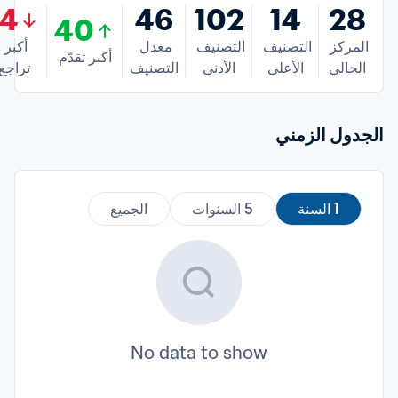
14
46
102
14
28
40
المركز 
التصنيف 
التصنيف 
معدل 
أكبر 
أكبر تقدّم
الحالي
الأعلى
الأدنى
التصنيف
تراجع
الجدول الزمني
1 السنة
5 السنوات
الجميع
No data to show