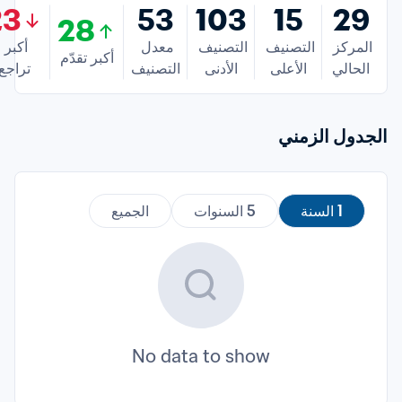
23
53
103
15
29
28
المركز 
التصنيف 
التصنيف 
معدل 
أكبر 
أكبر تقدّم
الحالي
الأعلى
الأدنى
التصنيف
تراجع
الجدول الزمني
1 السنة
5 السنوات
الجميع
No data to show