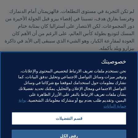
لم تكن التجربة في مستوى التطلعات. فالهزيمتان أمام الدنمارك 
وفرنسا بفارق هدف، تسببتا في إقصاء بيرو قبل الجولة الأخيرة من 
دور المجموعات. لكن الانتصار على أستراليا كان بمثابة ختام 
المسك لتوديع بطولة كأس العالم، على الرغم من أن الأهم كان 
العودة لمقارعة الكبار، وهو الشيء الذي سيبقى إلى الأبد في ذاكرة 
خصوصيتك
"الاستماع بالنشيد الوطني لبيرو مرة أخرى في كأس العالم أثار 
عاطفة جياشة لدى جماهيرنا. إنه شيء لا أعتقد أننا سننساه أبداً".
نحن نستخدم ملفات تعريف الارتباط لتخصيص المحتوى والإعلانات،
وتوفير ميزات وسائل التواصل الاجتماعي وتحليل تدفق البيانات، كما
نشارك معلومات حول استخدامك لموقعنا مع شركائنا في وسائل
التواصل الاجتماعي ومجال الإعلان والتحليل. يمكنك تحديد تفضيلاتك
بشأن ملفات تعريف الارتباط بالنقر على الأزرار الظاهرة على
اليمين، وتقديم طلب بعدم بيع أو مشاركة معلوماتك الشخصية.
بوابة
حماية البيانات
مواضيع مرتبطة
قسم التفضيلات
Football Unites the World
المنظمة
رفض الكل