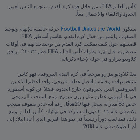
كأس العالم FIFA، من خلال قوة كرة القدم، ستجمع الناس لعبور 
ستكون 
Football Unites the World
 حركة عالمية للإلهام وتوحيد 
الصفوف والنمو من خلال كرة القدم. تقاسم أساطير FIFA  
قصصهم حول كيف تمكنت كرة القدم من توحيد بلدانهم في أوقات 
مضطربة. قبل نهاية بطولة كأس العالم FIFA قطر ٢٠٢٢™، نرافق 
يعدّ كلاوديو بيزارو مرجعاً في كرة القدم البيروفية. فهو كابتن 
منتخب بلاده وخامس أفضل هداف تاريخي، وأحد أعظم اللاعبين 
البيروفيين الذين يحتروفون خارج الحدود، فضلاً عن كونه أسطورة 
في ناد أوروبي عظيم مثل بايرن ميونيخ. ومع المنتخب البيروفي، 
خاض 85 مباراة، سجل فيها 20هدفًا، رغم أنه غادر صفوف منتخب 
بلاده في عام ٢٠١٦ دون المشاركة في نهائيات كأس العالم. ومع 
ذلك، فقد لعب دوراً رئيسياً في نمو هذا الفريق الذي أعاد البلاد إلى 