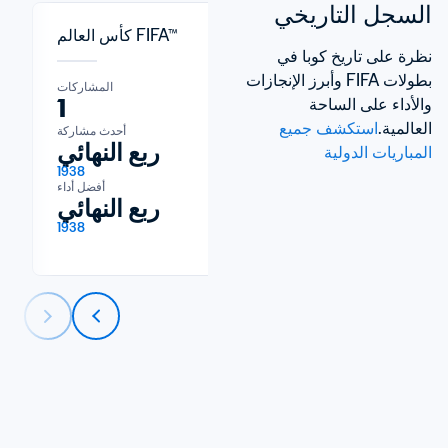
السجل التاريخي
كأس العالم FIFA™
نظرة على تاريخ كوبا في 
بطولات FIFA وأبرز الإنجازات 
المشاركات
المشاركات
1
14
والأداء على الساحة 
العالمية.
استكشف جميع 
آخر مشاركة
أحدث مشاركة
2026
ربع النهائي
المباريات الدولية
1938
أفضل أداء
ربع النهائي
1938