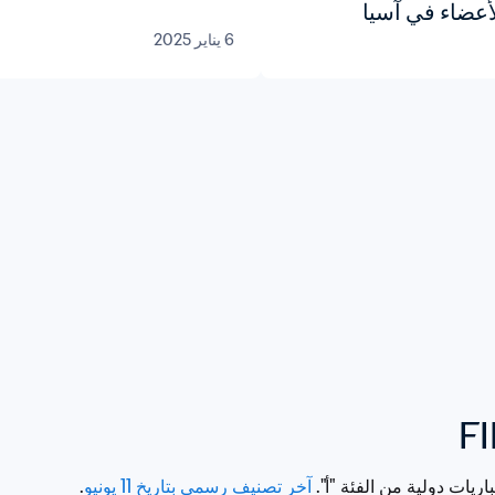
لأعضاء في آسيا
6 يناير 2025
يا
يات دولية من الفئة "أ". 
آخر تصنيف رسمي بتاريخ 11 يونيو
. 