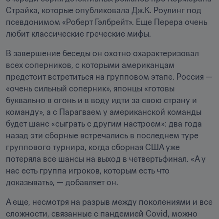
Страйка, которые опубликовала Дж.К. Роулинг под 
псевдонимом «Роберт Гэлбрейт». Еще Перера очень 
любит классические греческие мифы. 
В завершение беседы он охотно охарактеризовал 
всех соперников, с которыми американцам 
предстоит встретиться на групповом этапе. Россия — 
«очень сильный соперник», японцы «готовы 
буквально в огонь и в воду идти за свою страну и 
команду», а с Парагваем у американской команды 
будет шанс «сыграть с другим настроем»: два года 
назад эти сборные встречались в последнем туре 
группового турнира, когда сборная США уже 
потеряла все шансы на выход в четвертьфинал. «А у 
нас есть группа игроков, которым есть что 
доказывать», — добавляет он.
А еще, несмотря на разрыв между поколениями и все 
сложности, связанные с пандемией Covid, можно 