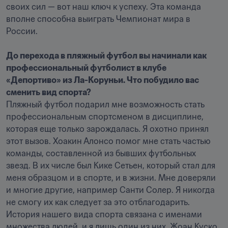
своих сил — вот наш ключ к успеху. Эта команда 
вполне способна выиграть Чемпионат мира в 
России. 

До перехода в пляжный футбол вы начинали как 
профессиональный футболист в клубе 
«Депортиво» из Ла-Коруньи. Что побудило вас 
сменить вид спорта? 
Пляжный футбол подарил мне возможность стать 
профессиональным спортсменом в дисциплине, 
которая еще только зарождалась. Я охотно принял 
этот вызов. Хоакин Алонсо помог мне стать частью 
команды, составленной из бывших футбольных 
звезд. В их числе был Кике Сетьен, который стал для 
меня образцом и в спорте, и в жизни. Мне доверяли 
и многие другие, например Санти Солер. Я никогда 
не смогу их как следует за это отблагодарить. 
История нашего вида спорта связана с именами 
множества людей, и я лишь один из них. Жоан Куско 