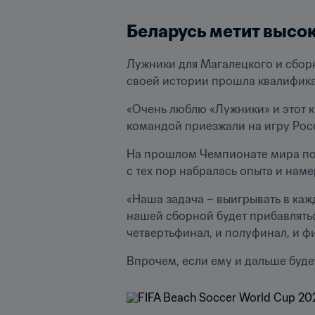
Беларусь метит высо
Лужники для Магалецкого и сборн
своей истории прошла квалифик
«Очень люблю «Лужники» и этот к
командой приезжали на игру Рос
На прошлом Чемпионате мира по п
с тех пор набралась опыта и наме
«Наша задача – выигрывать в кажд
нашей сборной будет прибавлятьс
четвертьфинал, и полуфинал, и ф
Впрочем, если ему и дальше будет