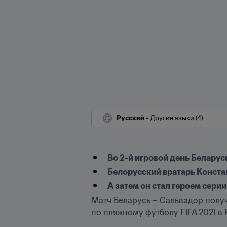
Русский
 - Другие языки (4)
Во 2-й игровой день Беларусь
Белорусский вратарь Конста
А затем он стал героем сери
Матч Беларусь – Сальвадор полу
по пляжному футболу FIFA 2021 в