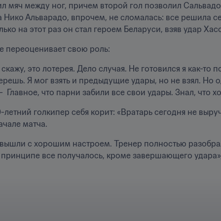
л мяч между ног, причем второй гол позволил Сальвадору
Нико Альварадо, впрочем, не сломалась: все решила сер
ько на этот раз он стал героем Беларуси, взяв удар Хас
е переоценивает свою роль:
 скажу, это лотерея. Дело случая. Не готовился я как-то 
ерешь. Я мог взять и предыдущие удары, но не взял. Но о
 -  Главное, что парни забили все свои удары. Знал, что х
-летний голкипер себя корит: «Вратарь сегодня не выручал
ачале матча.
вышли с хорошим настроем. Тренер полностью разобрал 
В принципе все получалось, кроме завершающего удара», 