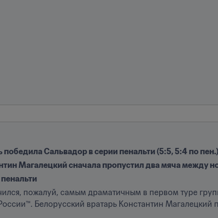
 победила Сальвадор в серии пенальти (5:5, 5:4 по пен.
нтин Магалецкий сначала пропустил два мяча между н
и пенальти
чился, пожалуй, самым драматичным в первом туре груп
 России™. Белорусский вратарь Константин Магалецкий