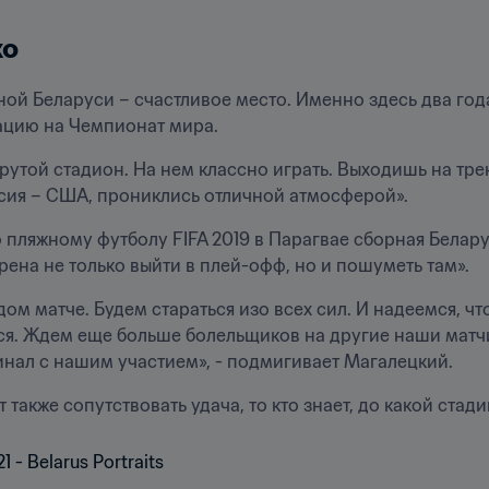
ко
ой Беларуси – счастливое место. Именно здесь два года
ацию на Чемпионат мира.
рутой стадион. На нем классно играть. Выходишь на трен
сия – США, прониклись отличной атмосферой».
ляжному футболу FIFA 2019 в Парагвае сборная Беларус
рена не только выйти в плей-офф, но и пошуметь там».
ом матче. Будем стараться изо всех сил. И надеемся, чт
я. Ждем еще больше болельщиков на другие наши матчи 
инал с нашим участием», - подмигивает Магалецкий.
 также сопутствовать удача, то кто знает, до какой стад