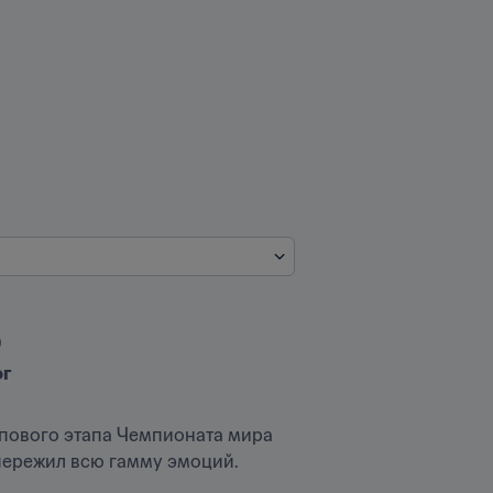
)
ог
пового этапа Чемпионата мира 
 пережил всю гамму эмоций.