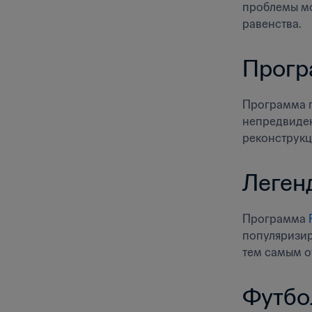
проблемы мо
равенства.
Прогр
Программа п
непредвиден
реконструкц
Леген
Программа 
популяризир
тем самым о
Футбо