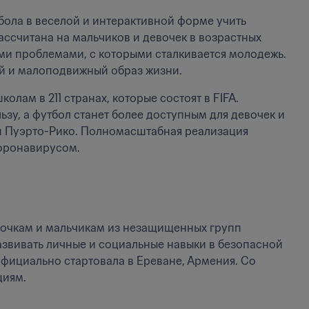
бола в веселой и интерактивной форме учить 
считана на мальчиков и девочек в возрастных 
льными проблемами, с которыми сталкивается молодежь. 
ый и малоподвижный образ жизни.
олам в 211 странах, которые состоят в FIFA. 
зу, а футбол станет более доступным для девочек и 
и Пуэрто-Рико. Полномасштабная реализация 
коронавирусом.
вочкам и мальчикам из незащищенных групп 
звивать личные и социальные навыки в безопасной 
официально стартовала в Ереване, Армения. Со 
иям. 