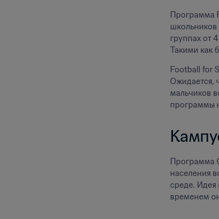
Программа F
школьников 
группах от 4
Такими как 
Football for
Ожидается, 
мальчиков в
программы н
Кампу
Программа C
населения в
среде. Идея
временем он