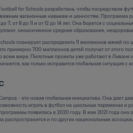
ootball for Schools разработана, чтобы посредством фут
важным жизненным навыкам и ценностям. Программа рас
 до 7, от 8 до 11 и от 12 до 14 лет. Она борется с социа
буллинг, неоконченное среднее образование, нездоров
 Schools планирует распределить 11 миллионов мячей по шк
что примерно 700 миллионов детей получат от этого поль
о всем мире. Пилотные проекты уже работают в Ливане 
ачнется, как только исправится глобальная ситуация с 
с
ampus - это новая глобальная инициатива. Она дает де
озможность играть в футбол на школьных переменах и ра
 программы появилась в 2020 году. В мае 2021 года она 
а распространится и по других национальным ассоциац