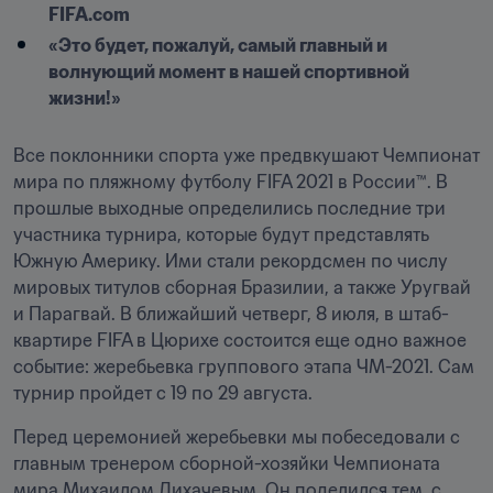
FIFA.com
«Это будет, пожалуй, самый главный и 
волнующий момент в нашей спортивной 
жизни!»
Все поклонники спорта уже предвкушают Чемпионат 
мира по пляжному футболу FIFA 2021 в России™. В 
прошлые выходные определились последние три 
участника турнира, которые будут представлять 
Южную Америку. Ими стали рекордсмен по числу 
мировых титулов сборная Бразилии, а также Уругвай 
и Парагвай. В ближайший четверг, 8 июля, в штаб-
квартире FIFA в Цюрихе состоится еще одно важное 
событие: жеребьевка группового этапа ЧМ-2021. Сам 
турнир пройдет с 19 по 29 августа.
Перед церемонией жеребьевки мы побеседовали с 
главным тренером сборной-хозяйки Чемпионата 
мира Михаилом Лихачевым. Он поделился тем, с 