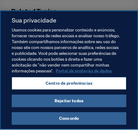
Related Topics
Sua privacidade
USA
CONCACAF
Japan
AFC
Spain
Usamos cookies para personalizar conteúdo e anúncios,
fornecer recursos de redes sociais e analisar nosso tráfego.
UEFA
Germany
Kenya
CAF
Tanzania
Também compartilhamos informações sobre seu uso do
nosso site com nossos parceiros de analítica, redes sociais
Brazil
CONMEBOL
Cyprus
Cabo Verde
e publicidade. Você pode selecionar suas preferências de
cookies clicando nos botões à direita e fazer uma
Burkina Faso
New Zealand
OFC
solicitação de "não vender nem compartilhar minhas
informações pessoais".
Portal de proteção de dados
Centro de preferências
Rejeitar todos
Women's Ranking
Concordo