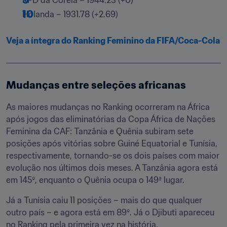
RPD da Coreia – 1944.23 (+0)
Holanda – 1931.78 (+2.69)
Veja a íntegra do Ranking Feminino da FIFA/Coca-Cola
Mudanças entre seleções africanas
As maiores mudanças no Ranking ocorreram na África 
após jogos das eliminatórias da Copa África de Nações 
Feminina da CAF: Tanzânia e Quênia subiram sete 
posições após vitórias sobre Guiné Equatorial e Tunísia, 
respectivamente, tornando-se os dois países com maior 
evolução nos últimos dois meses. A Tanzânia agora está 
em 145º, enquanto o Quênia ocupa o 149ª lugar.
Já a Tunísia caiu 11 posições – mais do que qualquer 
outro país – e agora está em 89º. Já o Djibuti apareceu 
no Ranking pela primeira vez na história.