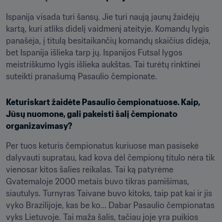
Ispanija visada turi šansų. Jie turi naują jaunų žaidėjų 
kartą, kuri atliks didelį vaidmenį ateityje. Komandų lygis 
panašėja, į titulą besitaikančių komandų skaičius didėja, 
bet Ispanija išlieka tarp jų. Ispanijos Futsal lygos 
meistriškumo lygis išlieka aukštas. Tai turėtų rinktinei 
suteikti pranašumą Pasaulio čempionate.
Keturiskart žaidėte Pasaulio čempionatuose. Kaip, 
Jūsų nuomone, gali pakeisti šalį čempionato 
organizavimasy?
Per tuos keturis čempionatus kuriuose man pasisekė 
dalyvauti supratau, kad kova dėl čempionų titulo nėra tik 
vienosar kitos šalies reikalas. Tai ką patyrėme 
Gvatemaloje 2000 metais buvo tikras pamišimas, 
siautulys. Turnyras Taivane buvo kitoks, taip pat kai ir jis 
vyko Brazilijoje, kas be ko... Dabar Pasaulio čempionatas 
vyks Lietuvoje. Tai maža šalis, tačiau joje yra puikios 