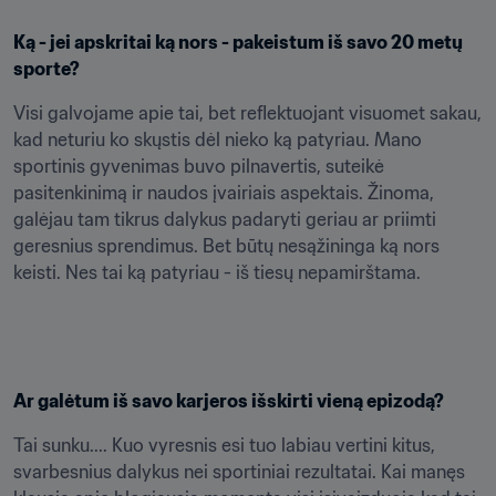
Ką - jei apskritai ką nors - pakeistum iš savo 20 metų 
sporte?
Visi galvojame apie tai, bet reflektuojant visuomet sakau, 
kad neturiu ko skųstis dėl nieko ką patyriau. Mano 
sportinis gyvenimas buvo pilnavertis, suteikė 
pasitenkinimą ir naudos įvairiais aspektais. Žinoma, 
galėjau tam tikrus dalykus padaryti geriau ar priimti 
geresnius sprendimus. Bet būtų nesąžininga ką nors 
keisti. Nes tai ką patyriau - iš tiesų nepamirštama.
Ar galėtum iš savo karjeros išskirti vieną epizodą?
Tai sunku.... Kuo vyresnis esi tuo labiau vertini kitus, 
svarbesnius dalykus nei sportiniai rezultatai. Kai manęs 