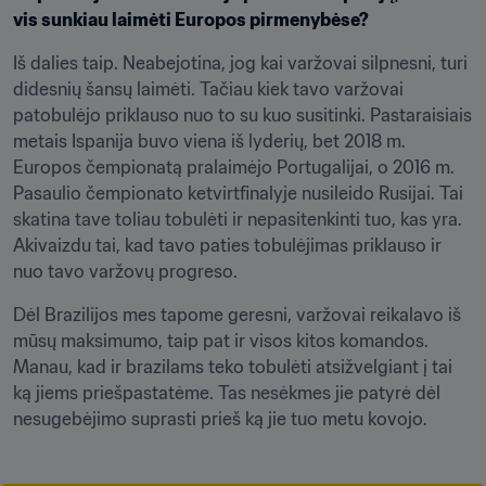
vis sunkiau laimėti Europos pirmenybėse?
Iš dalies taip. Neabejotina, jog kai varžovai silpnesni, turi 
didesnių šansų laimėti. Tačiau kiek tavo varžovai 
patobulėjo priklauso nuo to su kuo susitinki. Pastaraisiais 
metais Ispanija buvo viena iš lyderių, bet 2018 m. 
Europos čempionatą pralaimėjo Portugalijai, o 2016 m. 
Pasaulio čempionato ketvirtfinalyje nusileido Rusijai. Tai 
skatina tave toliau tobulėti ir nepasitenkinti tuo, kas yra. 
Akivaizdu tai, kad tavo paties tobulėjimas priklauso ir 
nuo tavo varžovų progreso.
Dėl Brazilijos mes tapome geresni, varžovai reikalavo iš 
mūsų maksimumo, taip pat ir visos kitos komandos. 
Manau, kad ir brazilams teko tobulėti atsižvelgiant į tai 
ką jiems priešpastatėme. Tas nesėkmes jie patyrė dėl 
nesugebėjimo suprasti prieš ką jie tuo metu kovojo.