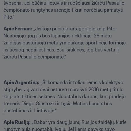
šypsena. Jei būčiau lietuvis ir ruoščiausi žiūrėti Pasaulio 
čempionato rungtynes arenoje tikrai norėčiau pamatyti 
Pito."
Apie Fernan:
 „Jis toje pačioje kategorijoje kaip Pito. 
Neabejoju, jog jis bus Ispanijos rinktinėje. 26 metų 
žaidėjas pastaruoju metu yra puikioje sportinėje formoje, 
jis tiesiog negailestinas. Esu įsitikinęs, jog bus verta jį 
žiūrėti Pasaulio čempionate.“
Apie Argentiną:
 „Ši komanda ir toliau remsis kolektyvo 
stiprybe. Jų varžovai neturėtų nurašyti 2016 metų titulo 
kaip atsitiktinės sėkmės. Nuostabus darbas, kurį pradėjo 
treneris Diego Giustozzi ir tęsia Matias Lucuix bus 
pastebimas ir Lietuvoje.“
Apie Rusiją:
 „Dabar yra daug jaunų Rusijos žaidėjų, kurie 
rungtyniauja nuostabiu lygiu. Jei jiems pavyks savo 