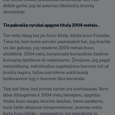
didelė garbė, jog tai patyriau tūkstančių žmonių 
akivaizdoje.
Tie pakvaišę vyrukai apgynė titulą 2004 metais..
Tuo metu daug kas jau buvo kitaip, kitoks buvo Futsalas. 
Tiesa tai, kad mums pavyko pasinaudoti tuo, jog brazilai 
vis dar galvojo, jog nesėkmė 2000 metais buvo 
atsitiktinė. 2004 metų čempionate komandinio žaidimo 
konceptą išpildėme iki maksimumo. Žinojome, jog pagal 
meistriškumą, individualius sugebėjimus buvome toli už 
brazilų nugarų, tačiau parodėme aukščiausią 
konkuravimo lygį ir buvome tikra komanda.
Taip pat tiesa, kad pirmas kartas yra svarbiausias. Nors 
labai džiaugėmės ir 2004 metų laimėjimu, apgintas 
titulas buvo naujas istorinis dalykas, tiems penkiems, 
kurie žaidė abejuose čempionatuose, jausmas antrą 
kartą buvo kitoks - nepaisant to jog supratome to 