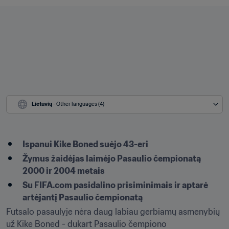
Lietuvių
 - Other languages (4)
Ispanui Kike Boned suėjo 43-eri
Žymus žaidėjas laimėjo Pasaulio čempionatą 
2000 ir 2004 metais
Su FIFA.com pasidalino prisiminimais ir aptarė 
artėjantį Pasaulio čempionatą
Futsalo pasaulyje nėra daug labiau gerbiamų asmenybių 
už Kike Boned - dukart Pasaulio čempiono 