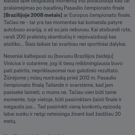
klausia apie blogiausią momentą visi įsivaizduoja kad tai 
pralaimėjimas po baudinių Pasaulio čempionato finale 
[Brazilijoje 2008 metais]
 ar Europos čempionato finale. 
Tačiau ne - tai yra tas momentas kai komanda patyrė 
autobuso avariją, o aš su jais nebuvau. Kai atsibundi ryte, 
randi 200 praleistų skambučių ir neįsivaizduoji kas 
atsitiko... Šiais laikais tai svarbiau nei sportiniai dalykai.
Neseniai kalbėjausi su [buvusiu Brazilijos žaidėju] 
Vinicius ir sutarėme, jog iš tiesų reikšmingiausia buvo 
pati patirtis, nepriklausomai nuo galutinio rezultato. 
Žiūrėjome į mūsų nuotrauką prieš 2012 m. Pasaulio 
čempionato finalą Tailande ir svarstėme, kad jam 
pasisekė laimėti, o mums ne. Tačiau vien būti tame 
momente, toje vietoje, būti pasirinktam žaisti finale ir 
mėgautis juo... Tad pasirinkti vieną konkretų epizodą 
labai sunku ir netgi neteisinga žinant kad žaidžiau 20 
metų.