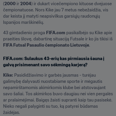
(
2000
 ir 
2004
) ir dukart vicečempiono kituose dvejuose 
čempionatuose. Nors Kike jau 7 metus nebežaidžia, vis 
dar keista jį matyti neapsivilkus garsiųjų raudonųjų 
Ispanijos marškinėlių.
43 gimtadienio proga 
FIFA.com
 pasikalbėjo su Kike apie 
praeities šlovę, dabartinę situaciją Futsale ir ko jis tikisi iš 
FIFA Futsal Pasaulio čempionato Lietuvoje
.
FIFA.com
: 
Sulaukus 43-erių kas pirmiausia šauna į 
galvą prisimenant savo sėkmingą karjerą?
Kike:
 Pasididžiavimo ir garbės jausmas - turėjau 
galimybę dalyvauti nuostabiame sporte ir mėgautis 
nepamirštamomis akimirkomis klube bei atstovaujant 
savo šaliai. Tos akimirkos buvo daugiau nei vien pergalės 
ar pralaimėjimai. Baigęs žaisti supranti kaip tau pasisekė. 
Nieko negali palyginti su tuo, ką patyrei būdamas 
žaidėjas.