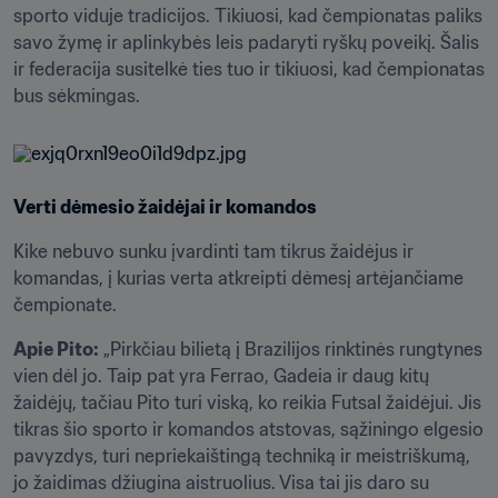
sporto viduje tradicijos. Tikiuosi, kad čempionatas paliks 
savo žymę ir aplinkybės leis padaryti ryškų poveikį. Šalis 
ir federacija susitelkė ties tuo ir tikiuosi, kad čempionatas 
bus sėkmingas.
Verti dėmesio žaidėjai ir komandos
Kike nebuvo sunku įvardinti tam tikrus žaidėjus ir 
komandas, į kurias verta atkreipti dėmesį artėjančiame 
čempionate.
Apie Pito:
 „Pirkčiau bilietą į Brazilijos rinktinės rungtynes 
vien dėl jo. Taip pat yra Ferrao, Gadeia ir daug kitų 
žaidėjų, tačiau Pito turi viską, ko reikia Futsal žaidėjui. Jis 
tikras šio sporto ir komandos atstovas, sąžiningo elgesio 
pavyzdys, turi nepriekaištingą techniką ir meistriškumą, 
jo žaidimas džiugina aistruolius. Visa tai jis daro su 