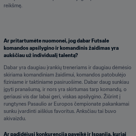
reikšmę.
Ar pritartumėte nuomonei, jog dabar Futsale 
komandos apsilygino ir komandinis žaidimas yra 
aukščiau už individualį talentą?
Dabar yra daugiau įrankių treneriams ir daugiau dėmėsio 
skiriama komandiniam žaidimui, komandos patobulėjo 
fiziniame ir taktiniame pasiruošime. Dabar daug sunkiau 
įgyti pranašumą, ir nors yra skirtumas tarp komandų, o 
geriausi vis dar labai geri, viskas apsilygino. Žiūrint į 
rungtynes Pasaulio ar Europos čempionate pakankamai 
sunku įvardinti aiškius favoritus. Anksčiau tai buvo 
akivaizdu.
Ar padidėjusi konkurencija paveikė ir Ispaniją, kuriai 