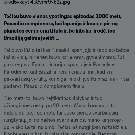
Tačiau buvo vienas ypatingas epizodas 2000 metų 
Pasaulio čempionatą, kai Ispanija iškovojo pirmą 
planetos čempionų titulą ir, be kita ko, įrodė, jog 
Braziliją galima įveikti...
Tai buvo lūžio taškas Futsalui Ispanijoje ir tapo atskaitos 
tašku visų, kurie ten buvo karjeroms, gyvenimams. Tai 
pakoregavo Futsalo istoriją Ispanijoje ir Pasaulyje. 
Parodėme, kad Brazilija nėra nenugalima, kad yra 
pakvaišusių vyrukų, kurie gali siekti įveikti brazilus - ir tai 
padaryti Pasaulio čempionato finale.
Tuo metu tai buvo neįtikėtinas dalykas ir tuo 
džiaugiamės netgi po 20 metų. Mūsų komandai tai 
didelė garbė. Tuo metu tai buvo vienos svarbiausių 
rungtynių, jei ne pačios svarbiausios, mano karjeroje - 
dėl visko ką tai nulėmė. Tačiau aš netgi jose nežaidžiau. 
Dar buvau vaikas, jauniausias komandoje. Bet man 