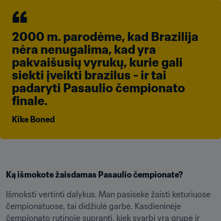
2000 m. parodėme, kad Brazilija 
nėra nenugalima, kad yra 
pakvaišusių vyrukų, kurie gali 
siekti įveikti brazilus - ir tai 
padaryti Pasaulio čempionato 
finale.
Kike Boned
Ką išmokote žaisdamas Pasaulio čempionate?
Išmoksti vertinti dalykus. Man pasisekė žaisti keturiuose 
čempionatuose, tai didžiulė garbė. Kasdieninėje 
čempionato rutinoje supranti, kiek svarbi yra grupė ir 