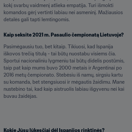
kokį svarbų vaidmenį atlieka empatija. Turi išmokti 
komandos gėrį vertinti labiau nei asmeninį. Mažiausios 
detalės gali tapti lemtingomis.
Kaip seksite 2021 m. Pasaulio čempionatą Lietuvoje?
Pasimėgausiu tuo, bet kitaip. Tikiuosi, kad Ispanija 
iškovos trečią titulą - tai būtų nuostabu visiems čia. 
Sportui nacionaliniu lygmeniu tai būtų didelis postūmis, 
taip pat kaip mums buvo 2000 metais ir Argentinai po 
2016 metų čempionato. Stebėsiu iš namų, sirgsiu kartu 
su komanda, bet stengsiuosi ir mėgautis žaidimu. Mane 
nustebino tai, kad kaip aistruolis labiau išgyvenu nei kai 
buvau žaidėjas.
Kokie Jūsų lūkesčiai dėl Ispanijos rinktinės?