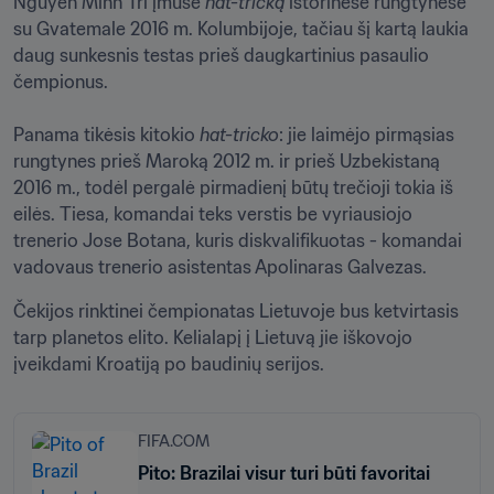
Nguyen Minh Tri įmušė 
hat-tricką 
istorinėse rungtynėse 
su Gvatemale 2016 m. Kolumbijoje, tačiau šį kartą laukia 
daug sunkesnis testas prieš daugkartinius pasaulio 
čempionus.

Panama tikėsis kitokio 
hat-tricko
: jie laimėjo pirmąsias 
rungtynes prieš Maroką 2012 m. ir prieš Uzbekistaną 
2016 m., todėl pergalė pirmadienį būtų trečioji tokia iš 
eilės. Tiesa, komandai teks verstis be vyriausiojo 
trenerio Jose Botana, kuris diskvalifikuotas - komandai 
vadovaus trenerio asistentas Apolinaras Galvezas.
Čekijos rinktinei čempionatas Lietuvoje bus ketvirtasis 
tarp planetos elito. Kelialapį į Lietuvą jie iškovojo 
įveikdami Kroatiją po baudinių serijos.
FIFA.COM
Pito: Brazilai visur turi būti favoritai