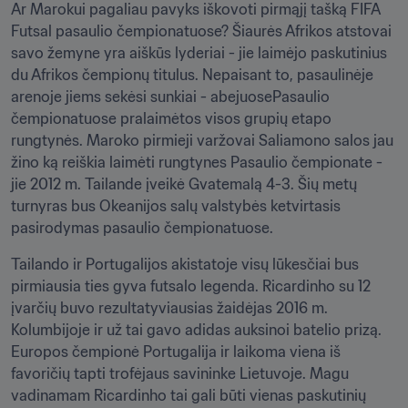
Ar Marokui pagaliau pavyks iškovoti pirmąjį tašką FIFA 
Futsal pasaulio čempionatuose? Šiaurės Afrikos atstovai 
savo žemyne yra aiškūs lyderiai - jie laimėjo paskutinius 
du Afrikos čempionų titulus. Nepaisant to, pasaulinėje 
arenoje jiems sekėsi sunkiai - abejuosePasaulio 
čempionatuose pralaimėtos visos grupių etapo 
rungtynės. Maroko pirmieji varžovai Saliamono salos jau 
žino ką reiškia laimėti rungtynes Pasaulio čempionate - 
jie 2012 m. Tailande įveikė Gvatemalą 4-3. Šių metų 
turnyras bus Okeanijos salų valstybės ketvirtasis 
pasirodymas pasaulio čempionatuose. 
Tailando ir Portugalijos akistatoje visų lūkesčiai bus 
pirmiausia ties gyva futsalo legenda. Ricardinho su 12 
įvarčių buvo rezultatyviausias žaidėjas 2016 m. 
Kolumbijoje ir už tai gavo adidas auksinoi batelio prizą. 
Europos čempionė Portugalija ir laikoma viena iš 
favoričių tapti trofėjaus savininke Lietuvoje. Magu 
vadinamam Ricardinho tai gali būti vienas paskutinių 