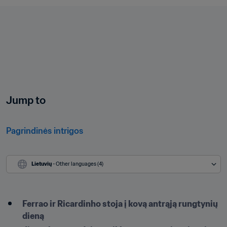
Jump to
Pagrindinės intrigos
Lietuvių
 - Other languages (4)
Ferrao ir Ricardinho stoja į kovą antrąją rungtynių 
dieną