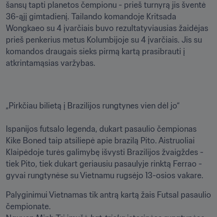
šansų tapti planetos čempionu - prieš turnyrą jis šventė 
36-ąjį gimtadienį. Tailando komandoje Kritsada 
Wongkaeo su 4 įvarčiais buvo rezultatyviausias žaidėjas 
prieš penkerius metus Kolumbijoje su 4 įvarčiais. Jis su 
komandos draugais sieks pirmą kartą prasibrauti į 
atkrintamąsias varžybas.
„Pirkčiau bilietą į Brazilijos rungtynes vien dėl jo“

Ispanijos futsalo legenda, dukart pasaulio čempionas 
Kike Boned taip atsiliepė apie brazilą Pito. Aistruoliai 
Klaipėdoje turės galimybę išvysti Brazilijos žvaigždes - 
tiek Pito, tiek dukart geriausiu pasaulyje rinktą Ferrao - 
gyvai rungtynėse su Vietnamu rugsėjo 13-osios vakare.
Palyginimui Vietnamas tik antrą kartą žais Futsal pasaulio 
čempionate.
