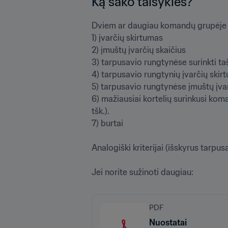
Ką sako taisyklės?
Dviem ar daugiau komandų grupėje sur
1) įvarčių skirtumas

2) įmuštų įvarčių skaičius

3) tarpusavio rungtynėse surinkti taš
4) tarpusavio rungtynių įvarčių skirt
5) tarpusavio rungtynėse įmuštų įvarč
6) mažiausiai kortelių surinkusi koman
tšk.).

7) burtai

Analogiški kriterijai (išskyrus tarpu
Jei norite sužinoti daugiau:
PDF
Nuostatai