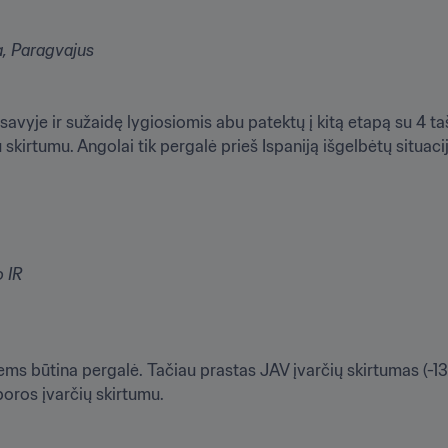
a, Paragvajus
savyje ir sužaidę lygiosiomis abu patektų į kitą etapą su 4 ta
skirtumu. Angolai tik pergalė prieš Ispaniją išgelbėtų situaciją
 IR

iems būtina pergalė. Tačiau prastas JAV įvarčių skirtumas (-13)
 poros įvarčių skirtumu.