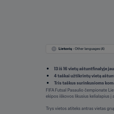
Lietuvių
 - Other languages (4)
13 iš 16 vietų aštuntfinalyje ja
4 taškai užtikrintų vietą aštun
Tris taškus surinkusioms kom
FIFA Futsal Pasaulio čempionate Liet
ekipos iškovos likusius kelialapius į a
Trys vietos atiteks antras vietas g