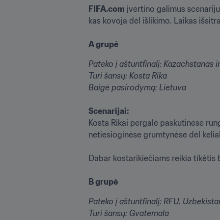
FIFA.com
 įvertino galimus scenarij
kas kovoja dėl išlikimo. Laikas išsitra
A grupė
Pateko į aštuntfinalį: Kazachstanas 
Turi šansų: Kosta Rika 

Scenarijai:
Kosta Rikai pergalė paskutinėse rungt
netiesioginėse grumtynėse dėl keliala
Dabar kostarikiečiams reikia tikėtis
B grupė
Pateko į aštuntfinalį: RFU, Uzbekista
Turi šansų: Gvatemala
