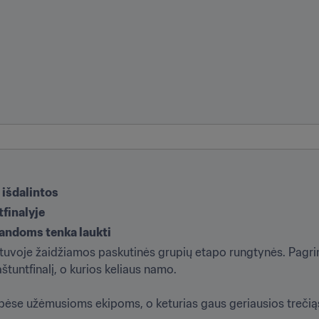
u išdalintos
tfinalyje
andoms tenka laukti
uvoje žaidžiamos paskutinės grupių etapo rungtynės. Pagrindi
štuntfinalį, o kurios keliaus namo. 

rupėse užėmusioms ekipoms, o keturias gaus geriausios treč