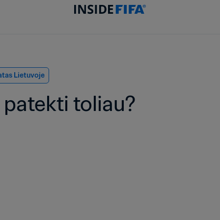
atas Lietuvoje
i patekti toliau?