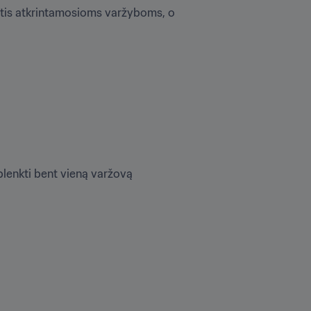
oštis atkrintamosioms varžyboms, o 
plenkti bent vieną varžovą 