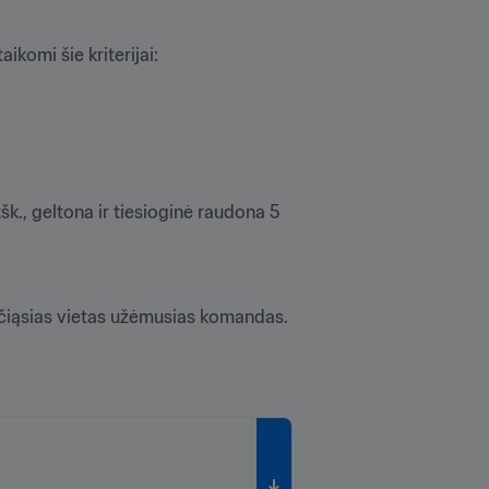
omi šie kriterijai:

šk., geltona ir tiesioginė raudona 5 
rečiąsias vietas užėmusias komandas.
