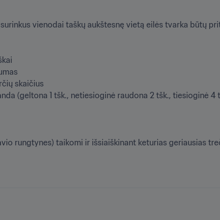
inkus vienodai taškų aukštesnę vietą eilės tvarka būtų pritaik
kai

umas

ių skaičius 

da (geltona 1 tšk., netiesioginė raudona 2 tšk., tiesioginė 4 t
savio rungtynes) taikomi ir išsiaiškinant keturias geriausias t