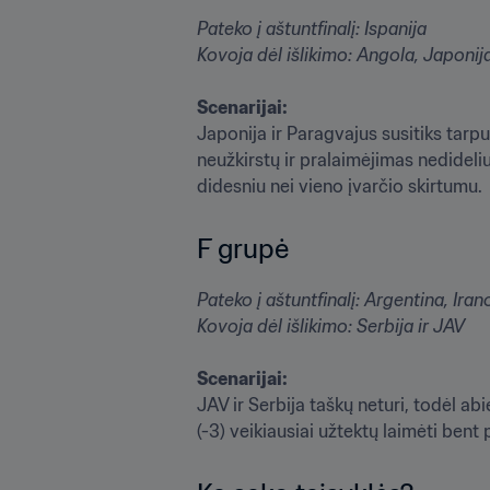
Pateko į aštuntfinalį: Ispanija

Kovoja dėl išlikimo: Angola, Japonij
Scenarijai:
Japonija ir Paragvajus susitiks tarpu
neužkirstų ir pralaimėjimas nedideliu 
didesniu nei vieno įvarčio skirtumu. 
F grupė
Pateko į aštuntfinalį: Argentina, Irano
Kovoja dėl išlikimo: Serbija ir JAV
Scenarijai:
JAV ir Serbija taškų neturi, todėl ab
(-3) veikiausiai užtektų laimėti bent