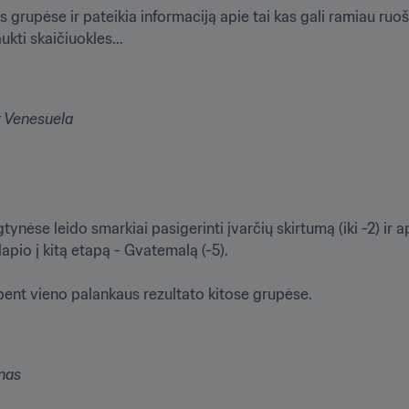
us grupėse ir pateikia informaciją apie tai kas gali ramiau ru
ukti skaičiuokles...

ir Venesuela
ynėse leido smarkiai pasigerinti įvarčių skirtumą (iki -2) ir a
pio į kitą etapą - Gvatemalą (-5).

 bent vieno palankaus rezultato kitose grupėse.

nas
