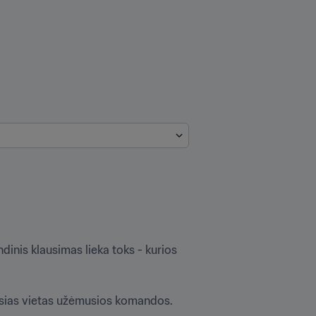
nis klausimas lieka toks - kurios 
iąsias vietas užėmusios komandos.