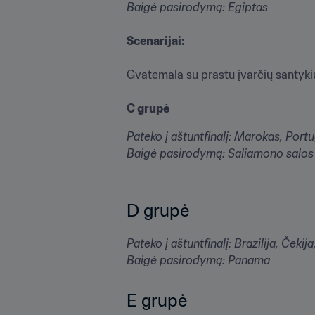
Baigė pasirodymą: Egiptas
Scenarijai:

Gvatemala su prastu įvarčių santykiu 
C grupė
Pateko į aštuntfinalį: Marokas, Portug
Baigė pasirodymą: Saliamono salos
D grupė
Pateko į aštuntfinalį: Brazilija, Čekij
Baigė pasirodymą: Panama
E grupė