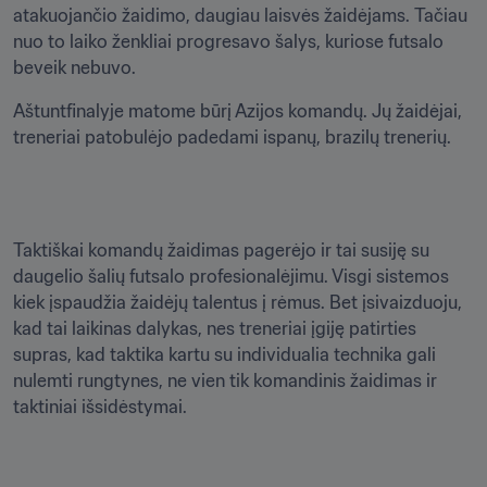
atakuojančio žaidimo, daugiau laisvės žaidėjams. Tačiau 
nuo to laiko ženkliai progresavo šalys, kuriose futsalo 
beveik nebuvo. 
Aštuntfinalyje matome būrį Azijos komandų. Jų žaidėjai, 
treneriai patobulėjo padedami ispanų, brazilų trenerių.
Taktiškai komandų žaidimas pagerėjo ir tai susiję su 
daugelio šalių futsalo profesionalėjimu. Visgi sistemos 
kiek įspaudžia žaidėjų talentus į rėmus. Bet įsivaizduoju, 
kad tai laikinas dalykas, nes treneriai įgiję patirties 
supras, kad taktika kartu su individualia technika gali 
nulemti rungtynes, ne vien tik komandinis žaidimas ir 
taktiniai išsidėstymai. 