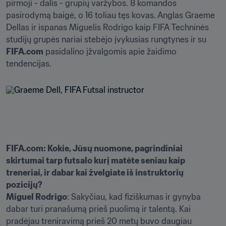
pirmoji - dalis - grupių varžybos. 8 komandos 
pasirodymą baigė, o 16 toliau tęs kovas. Anglas Graeme 
Dellas ir ispanas Miguelis Rodrigo kaip FIFA Techninės 
studijų grupės nariai stebėjo įvykusias rungtynes ir su 
FIFA.com
 pasidalino įžvalgomis apie žaidimo 
tendencijas.
FIFA.com: Kokie, Jūsų nuomone, pagrindiniai 
skirtumai tarp futsalo kurį matėte seniau kaip 
treneriai, ir dabar kai žvelgiate iš instruktorių 
pozicijų?
Miguel Rodrigo
: Sakyčiau, kad fiziškumas ir gynyba 
dabar turi pranašumą prieš puolimą ir talentą. Kai 
pradėjau treniravimą prieš 20 metų buvo daugiau 