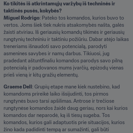
Ko tikitės iš atkrintamųjų varžybų iš techninės ir 
taktinės pusės, kokybės? 
Miguel Rodrigo
: Pateko tos komandos, kurios buvo to 
vertos. Joms šiek tiek nukris atsakomybės našta, galės 
žaisti atviriau. Iš geriausių komandų tikimės ir geriausių 
rungtynių techniniu ir taktiniu požiūriu. Dabar atėjo laikas 
treneriams išnaudoti savo potencialą, parodyti 
asmenines savybes ir namų darbus. Tikiuosi, jug 
pradedant aštuntfinaliu komandos parodys savo pilną 
potencialą ir padovanos mums įvarčių, epizodų vienas 
prieš vieną ir kitų gražių elementų.
Graeme Dell
: Grupių etape mane kiek nustebino, kad 
komandoms prireikė laiko išsijudinti, tos pirmos 
rungtynės buvo tarsi apšilimas. Antrose ir trečiose 
rungtynėse komandos žaidė daug geriau, nors kai kurios 
komandos dar neparodė, ką iš tiesų sugeba. Tos 
komandos, kurios gali adaptuotis prie situacijos, kurios 
žino kada padidinti tempą ar sumažinti, gali būti 