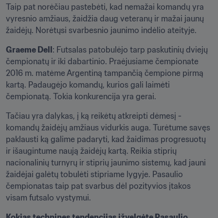
Taip pat norėčiau pastebėti, kad nemažai komandų yra 
vyresnio amžiaus, žaidžia daug veteranų ir mažai jaunų 
žaidėjų. Norėtųsi svarbesnio jaunimo indėlio ateityje.
Graeme Dell
: Futsalas patobulėjo tarp paskutinių dviejų 
čempionatų ir iki dabartinio. Praėjusiame čempionate 
2016 m. matėme Argentiną tampančią čempione pirmą 
kartą. Padaugėjo komandų, kurios gali laimėti 
čempionatą. Tokia konkurencija yra gerai. 
Tačiau yra dalykas, į ką reikėtų atkreipti dėmesį - 
komandų žaidėjų amžiaus vidurkis auga. Turėtume savęs 
paklausti ką galime padaryti, kad žaidimas progresuotų 
ir išaugintume naują žaidėjų kartą. Reikia stiprių 
nacionalinių turnyrų ir stiprių jaunimo sistemų, kad jauni 
žaidėjai galėtų tobulėti stipriame lygyje. Pasaulio 
čempionatas taip pat svarbus dėl pozityvios įtakos 
visam futsalo vystymui. 
Kokias technines tendencijas įžvelgėte Pasaulio 