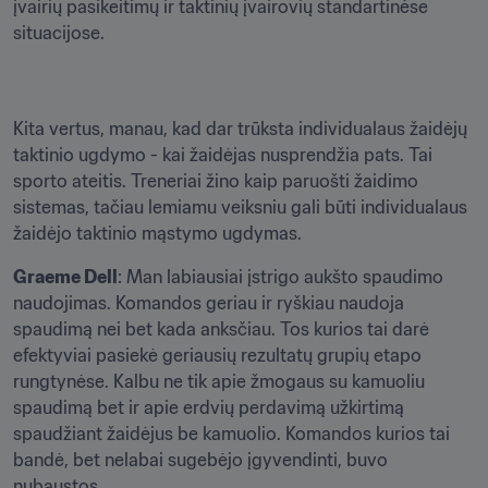
įvairių pasikeitimų ir taktinių įvairovių standartinėse 
situacijose. 
Kita vertus, manau, kad dar trūksta individualaus žaidėjų 
taktinio ugdymo - kai žaidėjas nusprendžia pats. Tai 
sporto ateitis. Treneriai žino kaip paruošti žaidimo 
sistemas, tačiau lemiamu veiksniu gali būti individualaus 
žaidėjo taktinio mąstymo ugdymas. 
Graeme Dell
: Man labiausiai įstrigo aukšto spaudimo 
naudojimas. Komandos geriau ir ryškiau naudoja 
spaudimą nei bet kada anksčiau. Tos kurios tai darė 
efektyviai pasiekė geriausių rezultatų grupių etapo 
rungtynėse. Kalbu ne tik apie žmogaus su kamuoliu 
spaudimą bet ir apie erdvių perdavimą užkirtimą 
spaudžiant žaidėjus be kamuolio. Komandos kurios tai 
bandė, bet nelabai sugebėjo įgyvendinti, buvo 
nubaustos.