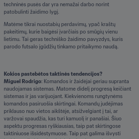
techninės pusės dar yra nemažai darbo norint 
patobulinti žaidimo lygį.
Matėme tikrai nuostabių perdavimų, ypač kraštų 
pakeitimų, kurie baigėsi įvarčiais po smūgių vienu 
lietimu. Tai geras techniško žaidimo pavyzdys, kuris 
parodo futsalo įgūdžių tinkamo pritaikymo naudą.
Kokios pastebėtos taktinės tendencijos?
Miguel Rodrigo
: Komandos ir žaidėjai geriau supranta 
naudojamas sistemas. Matome didelį progresą keičiant 
sistemas ir jas varijuojant. Kiekvienoms rungtynėms 
komandos pasiruošia skirtingai. Komandų judėjimas 
priklauso nuo vietos aikštėje, atsižvelgiant į tai, ar 
varžovai spaudžia, kas turi kamuolį ir panašiai. Šiuo 
aspektu progresas ryškiausias, taip pat skirtingose 
taktiniuose išsidėstymuose. Taip pat galima išvysti 