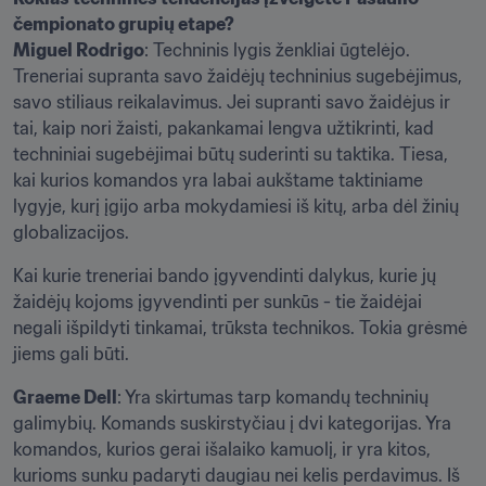
čempionato grupių etape?
Miguel Rodrigo
: Techninis lygis ženkliai ūgtelėjo. 
Treneriai supranta savo žaidėjų techninius sugebėjimus, 
savo stiliaus reikalavimus. Jei supranti savo žaidėjus ir 
tai, kaip nori žaisti, pakankamai lengva užtikrinti, kad 
techniniai sugebėjimai būtų suderinti su taktika. Tiesa, 
kai kurios komandos yra labai aukštame taktiniame 
lygyje, kurį įgijo arba mokydamiesi iš kitų, arba dėl žinių 
globalizacijos. 
Kai kurie treneriai bando įgyvendinti dalykus, kurie jų 
žaidėjų kojoms įgyvendinti per sunkūs - tie žaidėjai 
negali išpildyti tinkamai, trūksta technikos. Tokia grėsmė 
jiems gali būti.
Graeme Dell
: Yra skirtumas tarp komandų techninių 
galimybių. Komands suskirstyčiau į dvi kategorijas. Yra 
komandos, kurios gerai išalaiko kamuolį, ir yra kitos, 
kurioms sunku padaryti daugiau nei kelis perdavimus. Iš 