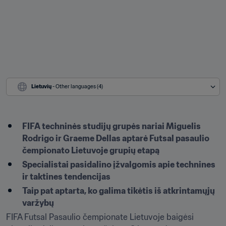
Lietuvių
 - Other languages (4)
FIFA techninės studijų grupės nariai Miguelis 
Rodrigo ir Graeme Dellas aptarė Futsal pasaulio 
čempionato Lietuvoje grupių etapą
Specialistai pasidalino įžvalgomis apie technines 
ir taktines tendencijas
Taip pat aptarta, ko galima tikėtis iš atkrintamųjų 
varžybų
FIFA Futsal Pasaulio čempionate Lietuvoje baigėsi 