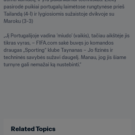
pasirodė puikiai portugalų laimėtose rungtynėse prieš 
Tailandą (4-1) ir lygiosiomis sužaistoje dvikvoje su 
Maroku (3-3) 

„Jį Portugalijoje vadina ’miudo’ (vaikis), tačiau aikštėje jis 
tikras vyras, – FIFA.com sakė buvęs jo komandos 
draugas „Sporting“ klube Taynanas – Jo fizinės ir 
techninės savybės sužavi daugelį. Manau, jog jis šiame 
turnyre gali nemažai ką nustebinti.“
Related Topics