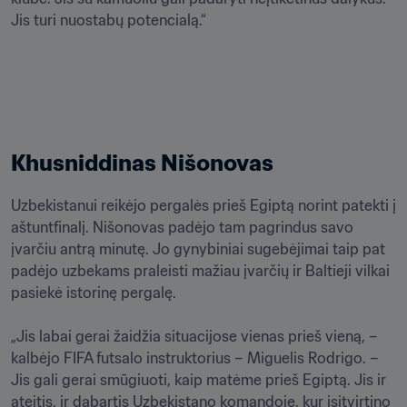
Jis turi nuostabų potencialą.“
Khusniddinas Nišonovas
Uzbekistanui reikėjo pergalės prieš Egiptą norint patekti į 
aštuntfinalį. Nišonovas padėjo tam pagrindus savo 
įvarčiu antrą minutę. Jo gynybiniai sugebėjimai taip pat 
padėjo uzbekams praleisti mažiau įvarčių ir Baltieji vilkai 
pasiekė istorinę pergalę.

„Jis labai gerai žaidžia situacijose vienas prieš vieną, – 
kalbėjo FIFA futsalo instruktorius – Miguelis Rodrigo. – 
Jis gali gerai smūgiuoti, kaip matėme prieš Egiptą. Jis ir 
ateitis, ir dabartis Uzbekistano komandoje, kur įsitvirtino 