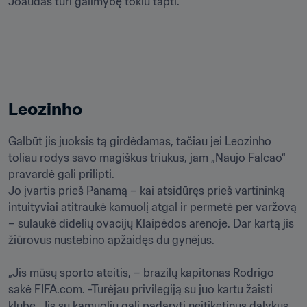
Joaudas turi galimybę tokiu tapti.“
Leozinho
Galbūt jis juoksis tą girdėdamas, tačiau jei Leozinho 
toliau rodys savo magiškus triukus, jam „Naujo Falcao“ 
pravardė gali prilipti.

Jo įvartis prieš Panamą – kai atsidūręs prieš vartininką 
intuityviai atitraukė kamuolį atgal ir permetė per varžovą 
– sulaukė didelių ovacijų Klaipėdos arenoje. Dar kartą jis 
žiūrovus nustebino apžaidęs du gynėjus.

„Jis mūsų sporto ateitis, – brazilų kapitonas Rodrigo 
sakė FIFA.com. -Turėjau privilegiją su juo kartu žaisti 
klube. Jis su kamuoliu gali padaryti neįtikėtinus dalykus. 