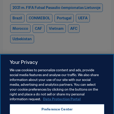
2021 m. FIFA Futsal Pasaulio čempionatas Lietuvoje
Brazil
CONMEBOL
Portugal
UEFA
Morocco
CAF
Vietnam
AFC
Uzbekistan
Your Privacy
We use cookies to personalize content and ads, provide
social media features and analyse our traffic. We also share
information about your use of our site with our social
media, advertising and analytics partners. You can select
your cookie preferences by clicking on the buttons on the
right and place a do not sell or share my personal
information request.
Data Protection Portal
Terms of service
Data protection portal
Preference Center
Downloads