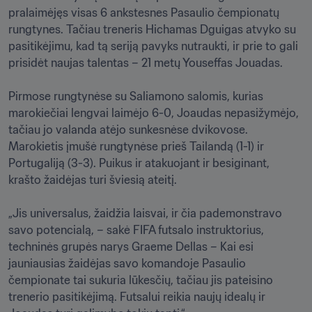
pralaimėjęs visas 6 ankstesnes Pasaulio čempionatų 
rungtynes. Tačiau treneris Hichamas Dguigas atvyko su 
pasitikėjimu, kad tą seriją pavyks nutraukti, ir prie to gali 
prisidėt naujas talentas – 21 metų Youseffas Jouadas.

Pirmose rungtynėse su Saliamono salomis, kurias 
marokiečiai lengvai laimėjo 6-0, Joaudas nepasižymėjo, 
tačiau jo valanda atėjo sunkesnėse dvikovose. 
Marokietis įmušė rungtynėse prieš Tailandą (1-1) ir 
Portugaliją (3-3). Puikus ir atakuojant ir besiginant, 
krašto žaidėjas turi šviesią ateitį. 

„Jis universalus, žaidžia laisvai, ir čia pademonstravo 
savo potencialą, – sakė FIFA futsalo instruktorius, 
techninės grupės narys Graeme Dellas – Kai esi 
jauniausias žaidėjas savo komandoje Pasaulio 
čempionate tai sukuria lūkesčių, tačiau jis pateisino 
trenerio pasitikėjimą. Futsalui reikia naujų idealų ir 