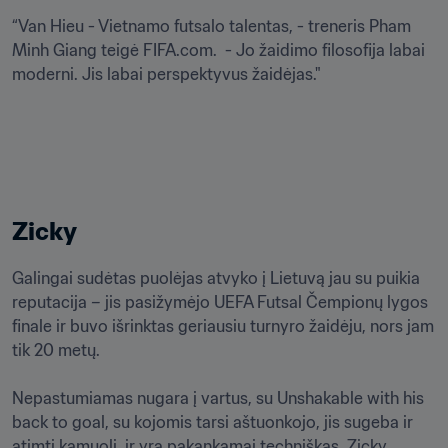
“Van Hieu - Vietnamo futsalo talentas, - treneris Pham 
Minh Giang teigė FIFA.com.  - Jo žaidimo filosofija labai 
moderni. Jis labai perspektyvus žaidėjas."
Zicky
Galingai sudėtas puolėjas atvyko į Lietuvą jau su puikia 
reputacija – jis pasižymėjo UEFA Futsal Čempionų lygos 
finale ir buvo išrinktas geriausiu turnyro žaidėju, nors jam 
tik 20 metų.

Nepastumiamas nugara į vartus, su Unshakable with his 
back to goal, su kojomis tarsi aštuonkojo, jis sugeba ir 
atimti kamuolį, ir yra pakankamai techniškas. Zicky 