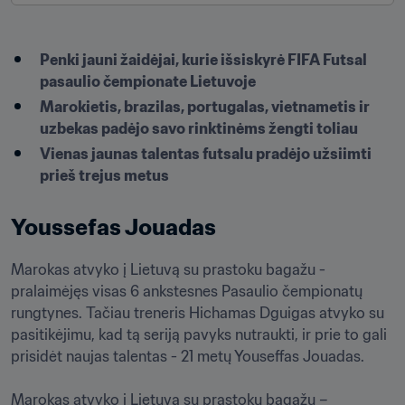
Penki jauni žaidėjai, kurie išsiskyrė FIFA Futsal 
pasaulio čempionate Lietuvoje
Marokietis, brazilas, portugalas, vietnametis ir 
uzbekas padėjo savo rinktinėms žengti toliau
Vienas jaunas talentas futsalu pradėjo užsiimti 
prieš trejus metus
Youssefas Jouadas
Marokas atvyko į Lietuvą su prastoku bagažu - 
pralaimėjęs visas 6 ankstesnes Pasaulio čempionatų 
rungtynes. Tačiau treneris Hichamas Dguigas atvyko su 
pasitikėjimu, kad tą seriją pavyks nutraukti, ir prie to gali 
prisidėt naujas talentas - 21 metų Youseffas Jouadas.

Marokas atvyko į Lietuvą su prastoku bagažu – 