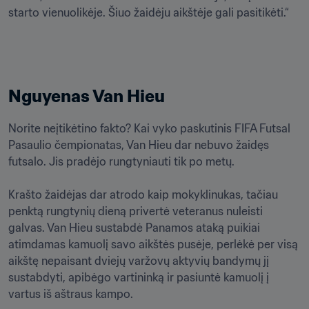
starto vienuolikėje. Šiuo žaidėju aikštėje gali pasitikėti.“
Nguyenas Van Hieu
Norite neįtikėtino fakto? Kai vyko paskutinis FIFA Futsal 
Pasaulio čempionatas, Van Hieu dar nebuvo žaidęs 
futsalo. Jis pradėjo rungtyniauti tik po metų. 

Krašto žaidėjas dar atrodo kaip mokyklinukas, tačiau 
penktą rungtynių dieną privertė veteranus nuleisti 
galvas. Van Hieu sustabdė Panamos ataką puikiai 
atimdamas kamuolį savo aikštės pusėje, perlėkė per visą 
aikštę nepaisant dviejų varžovų aktyvių bandymų jį 
sustabdyti, apibėgo vartininką ir pasiuntė kamuolį į 
vartus iš aštraus kampo.
