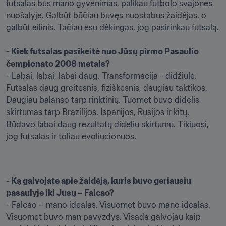
futsalas bus mano gyvenimas, palikau futbolo svajones 
nuošalyje. Galbūt būčiau buvęs nuostabus žaidėjas, o 
galbūt eilinis. Tačiau esu dėkingas, jog pasirinkau futsalą. 

- Kiek futsalas pasikeitė nuo Jūsų pirmo Pasaulio 
čempionato 2008 metais?
- Labai, labai, labai daug. Transformacija - didžiulė. 
Futsalas daug greitesnis, fiziškesnis, daugiau taktikos. 
Daugiau balanso tarp rinktinių. Tuomet buvo didelis 
skirtumas tarp Brazilijos, Ispanijos, Rusijos ir kitų. 
Būdavo labai daug rezultatų dideliu skirtumu. Tikiuosi, 
jog futsalas ir toliau evoliucionuos.
- Ką galvojate apie žaidėją, kuris buvo geriausiu 
pasaulyje iki Jūsų – Falcao?
- Falcao – mano idealas. Visuomet buvo mano idealas. 
Visuomet buvo man pavyzdys. Visada galvojau kaip 