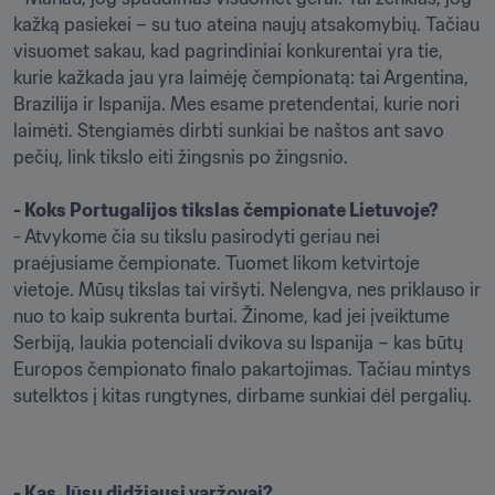
kažką pasiekei – su tuo ateina naujų atsakomybių. Tačiau 
visuomet sakau, kad pagrindiniai konkurentai yra tie, 
kurie kažkada jau yra laimėję čempionatą: tai Argentina, 
Brazilija ir Ispanija. Mes esame pretendentai, kurie nori 
laimėti. Stengiamės dirbti sunkiai be naštos ant savo 
pečių, link tikslo eiti žingsnis po žingsnio. 

- Koks Portugalijos tikslas čempionate Lietuvoje? 
- Atvykome čia su tikslu pasirodyti geriau nei 
praėjusiame čempionate. Tuomet likom ketvirtoje 
vietoje. Mūsų tikslas tai viršyti. Nelengva, nes priklauso ir 
nuo to kaip sukrenta burtai. Žinome, kad jei įveiktume 
Serbiją, laukia potenciali dvikova su Ispanija – kas būtų 
Europos čempionato finalo pakartojimas. Tačiau mintys 
sutelktos į kitas rungtynes, dirbame sunkiai dėl pergalių.
- Kas Jūsų didžiausi varžovai?