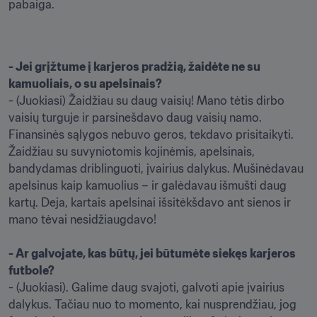
pabaiga.
- Jei grįžtume į karjeros pradžią, žaidėte ne su 
kamuoliais, o su apelsinais? 
- (Juokiasi) Žaidžiau su daug vaisių! Mano tėtis dirbo 
vaisių turguje ir parsinešdavo daug vaisių namo. 
Finansinės sąlygos nebuvo geros, tekdavo prisitaikyti. 
Žaidžiau su suvyniotomis kojinėmis, apelsinais, 
bandydamas driblinguoti, įvairius dalykus. Mušinėdavau 
apelsinus kaip kamuolius – ir galėdavau išmušti daug 
kartų. Deja, kartais apelsinai išsitėkšdavo ant sienos ir 
mano tėvai nesidžiaugdavo!

- Ar galvojate, kas būtų, jei būtumėte siekęs karjeros 
futbole?
- (Juokiasi). Galime daug svajoti, galvoti apie įvairius 
dalykus. Tačiau nuo to momento, kai nusprendžiau, jog 