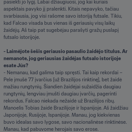
pasiekti jo lygį. Labai džiaugiuosi, jog kai kuriais 
aspektais pavyko jį pralenkti. Kitais nepavyko, tačiau 
svarbiausia, jog visi rašome savo istoriją futsale. Tikiu, 
kad Falcao visada bus vienas iš geriausių visų laikų 
žaidėjų. Aš taip pat sugebėjau parašyti gražų puslapį 
futsalo istorijoje.

- Laimėjote šešis geriausio pasaulio žaidėjo titulus. Ar 
nemanote, jog geriausias žaidėjas futsalo istorijoje 
esate Jūs? 
- Nemanau, kad galima taip spręsti. Tai kaip rekordai – 
Pele įmušė 77 įvarčius [už Brazilijos rinktinę], bet žaidė 
mažiau rungtynių. Šiandien žaidėjai sužaidžia daugiau 
rungtynių, lengviau įmušti daugiau įvarčių, pagerinti 
rekordus. Falcao niekada nežaidė už Brazilijos ribų. 
Manoelis Tobias žaidė Brazilijoje ir Ispanijoje. Aš žaidžiau 
Japonijoje, Rusijoje, Ispanijoje. Manau, jog kiekvienas 
buvo idealas savo lygose, savo nacionalinėse rinktinėse. 