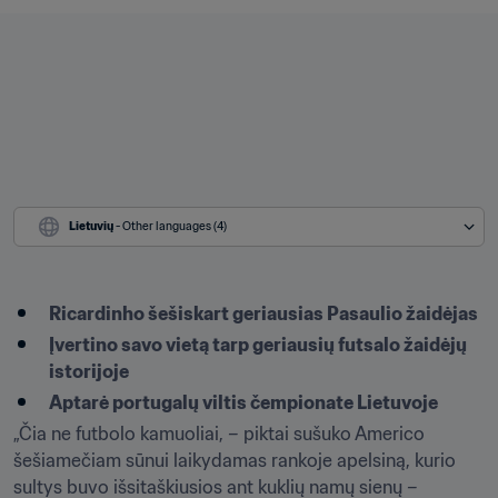
Lietuvių
 - Other languages (4)
Ricardinho šešiskart geriausias Pasaulio žaidėjas
Įvertino savo vietą tarp geriausių futsalo žaidėjų 
istorijoje
Aptarė portugalų viltis čempionate Lietuvoje 
„Čia ne futbolo kamuoliai, – piktai sušuko Americo 
šešiamečiam sūnui laikydamas rankoje apelsiną, kurio 
sultys buvo išsitaškiusios ant kuklių namų sienų – 