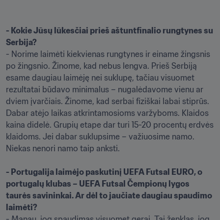
- Kokie Jūsų lūkesčiai prieš aštuntfinalio rungtynes su 
Serbija?
- Norime laimėti kiekvienas rungtynes ir einame žingsnis 
po žingsnio. Žinome, kad nebus lengva. Prieš Serbiją 
esame daugiau laimėję nei suklupę, tačiau visuomet 
rezultatai būdavo minimalus – nugalėdavome vienu ar 
dviem įvarčiais. Žinome, kad serbai fiziškai labai stiprūs. 
Dabar atėjo laikas atkrintamosioms varžyboms. Klaidos 
kaina didelė. Grupių etape dar turi 15-20 procentų erdvės 
klaidoms. Jei dabar suklupsime – važiuosime namo. 
Niekas nenori namo taip anksti.

- Portugalija laimėjo paskutinį UEFA Futsal EURO, o 
portugalų klubas – UEFA Futsal Čempionų lygos 
taurės savininkai. Ar dėl to jaučiate daugiau spaudimo 
laimėti?
- Manau, jog spaudimas visuomet gerai. Tai ženklas, jog 