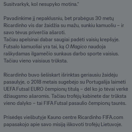
Susitvarkyk, kol nesupyko motina.“ 

Pavadinkime jį nepaklusniu, bet prabėgus 30 metų 
Ricardinho vis dar žaidžia su mažu, sunkiu kamuoliu – ir 
savo tėvus priverčia ašaroti. 

Tačiau apelsinai dabar saugiai padėti vaisių krepšyje. 
Futsalo kamuoliai yra tai, ką 
O Magico 
naudoja 
raškydamas ilgamečio sunkaus darbo sporte vaisius. 
Tačiau vieno vaisiaus trūksta.

Ricardinho buvo šešiskart išrinktas geriausiu žaidėju 
pasaulyje, o 2018 metais sugebėjo su Portugalija laimėti 
UEFA Futsal EURO čempionų titulą – dėl ko jo tėvai verkė 
džiaugsmo ašaromis. Tačiau trofėjų kabinete dar trūksta 
vieno dalyko – tai FIFA Futsal pasaulio čempionų taurės.

Prisėdęs viešbutyje Kauno centre Ricardinho FIFA.com 
papasakojo apie savo misiją iškovoti trofėjų Lietuvoje.