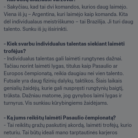
- Sakyčiau, kad tai dvi komandos, kurios daug laimėjo. 
Viena iš jų – Argentina, kuri laimėjo kaip komanda. Kita 
dėl individualaus meistriškumo – tai Brazilija. Ji turi daug 
talento. Sunku iš jų išsirinkti.

- Kiek svarbu individualus talentas siekiant laimėti 
trofėjus?
- Individualus talentas gali laimėti rungtynes dažnai. 
Tačiau norint laimėti lygas, titulus kaip Pasaulio ar 
Europos čempionatą, reikia daugiau nei vien talento. 
Futsale yra daug fizinių dalykų, taktikos. Šiais laikais 
genialių žaidėjų, kurie gali nuspręsti rungtynių baigtį, 
trūksta. Dažniau matome, jog gynybos laimi lygas ir 
turnyrus. Vis sunkiau kūrybingiems žaidėjams.

- Ką jums reikštų laimėti Pasaulio čempionatą? 
- Tai reikštų gražų paskutinį akordą, laimėti trofėjų, kurio 
neturiu. Tai būtų ideali mano tarptautinės karjeros 