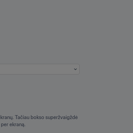
 ekranų. Tačiau bokso superžvaigždė 
er ekraną.
