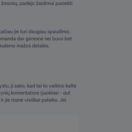
g žmonių, padėjo žaidimui pasiekti 
tačiau jie turi daugiau spaudimo. 
omanda dar geresnė nei buvo bet 
e nulems mažos detalės. 
tu, ji sako, kad tai to vaikino kaltė 
gtynių komentatorė 
(juokiasi - aut. 
r jie mane visiškai palaiko. Jei 