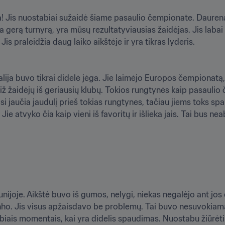
a! Jis nuostabiai sužaidė šiame pasaulio čempionate. Daure
ia gerą turnyrą, yra mūsų rezultatyviausias žaidėjas. Jis labai 
s praleidžia daug laiko aikštėje ir yra tikras lyderis.

lija buvo tikrai didelė jėga. Jie laimėjo Europos čempionatą
turiž žaidėjų iš geriausių klubų. Tokios rungtynės kaip pasaulio
Visi jaučia jaudulį prieš tokias rungtynes, tačiau jiems toks s
ie atvyko čia kaip vieni iš favoritų ir išlieka jais. Tai bus ne
nijoje. Aikštė buvo iš gumos, nelygi, niekas negalėjo ant jos 
nho. Jis visus apžaisdavo be problemų. Tai buvo nesuvokiama. J
iais momentais, kai yra didelis spaudimas. Nuostabu žiūrėti 