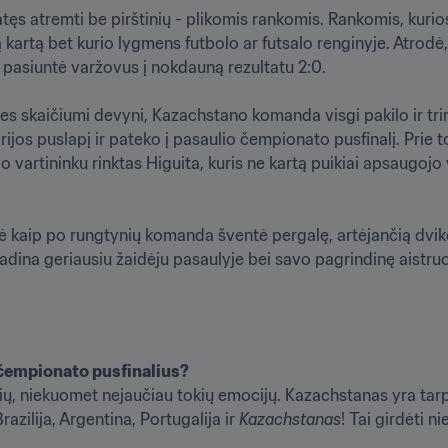
tęs atremti be pirštinių - plikomis rankomis. Rankomis, kurio
ą kartą bet kurio lygmens futbolo ar futsalo renginyje. Atrodė,
pasiuntė varžovus į nokdauną rezultatu 2:0.

es skaičiumi devyni, Kazachstano komanda visgi pakilo ir trimi
ijos puslapį ir pateko į pasaulio čempionato pusfinalį. Prie t
 vartininku rinktas Higuita, kuris ne kartą puikiai apsaugojo v
dė kaip po rungtynių komanda šventė pergalę, artėjančią dvik
dina geriausiu žaidėju pasaulyje bei savo pagrindinę aistruo
 čempionato pusfinalius?
ių, niekuomet nejaučiau tokių emocijų. Kazachstanas yra tarp 
razilija, Argentina, Portugalija ir 
Kazachstanas
! Tai girdėti n