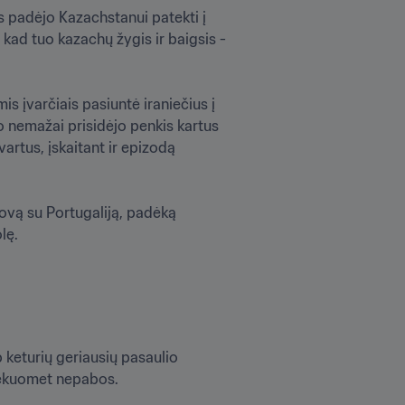
s padėjo Kazachstanui patekti į 
 kad tuo kazachų žygis ir baigsis - 
s įvarčiais pasiuntė iraniečius į 
o nemažai prisidėjo penkis kartus 
artus, įskaitant ir epizodą 
ovą su Portugaliją, padėką 
lę. 
keturių geriausių pasaulio 
iekuomet nepabos.
