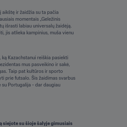
 aikštę ir žaidžia su ta pačia 
ausiais momentais „Geležinis 
išrasti labiau universalų žaidėją. 
ti, jis atlieka kampinius, muša vienu 
 ką Kazachstanui reiškia pasiekti 
ezidentas mus pasveikino ir sakė, 
. Taip pat kultūros ir sporto 
i prie futsalo. Šis žaidimas svarbus 
su Portugalija - dar daugiau 
siejote su šioje šalyje gimusiais 