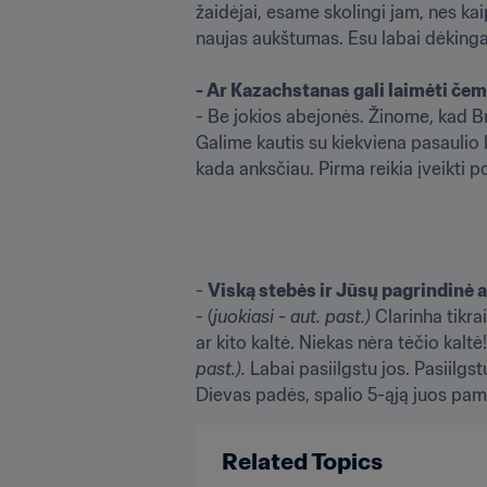
žaidėjai, esame skolingi jam, nes kai
naujas aukštumas. Esu labai dėkingas 
- Ar Kazachstanas gali laimėti če
- Be jokios abejonės. Žinome, kad Bra
Galime kautis su kiekviena pasauli
kada anksčiau. Pirma reikia įveikti
- 
Viską stebės ir Jūsų pagrindinė ai
- (
juokiasi - aut. past.)
 Clarinha tikra
ar kito kaltė. Niekas nėra tėčio kaltė!
past.). 
Labai pasiilgstu jos. Pasiilgst
Dievas padės, spalio 5-ąją juos pa
Related Topics