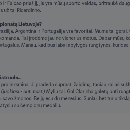
p ir Falcao prieš jį, jis yra mūsų sporto veidas, pritraukė dau
už tai Ricardinho.  

mpionatą Lietuvoje?
zilija, Argentina ir Portugalija yra favoritai. Mums tai gerai, 
o komanda. Tai įrodėme jau ne vienerius metus. Dabar mūsų k
 portugalus. Manau, kad bus labai apylygės rungtynės, kurios
struolė... 
i pralinksmina. Ji pradeda suprasti žaidimą, tačiau kai aš suklys
 
(juokiasi - aut. past.)
 Myliu tai. Gal Clarinha galėtų būti run
u savo žmonos. Be jų esu du mėnesius. Sunku, bet turiu tikslą i
matysiu su čempionų medaliu.