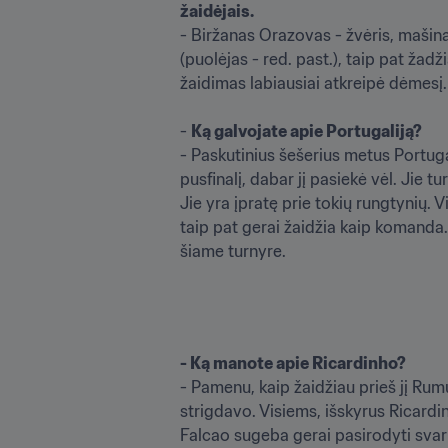
žaidėjais.
- Biržanas Orazovas - žvėris, mašin
(puolėjas - red. past.), taip pat žadž
žaidimas labiausiai atkreipė dėmesį. Ji
- 
Ką galvojate apie Portugaliją? 
- Paskutinius šešerius metus Portuga
pusfinalį, dabar jį pasiekė vėl. Jie 
Jie yra įpratę prie tokių rungtynių. 
taip pat gerai žaidžia kaip komanda. J
šiame turnyre.
- Ką manote apie Ricardinho?
- Pamenu, kaip žaidžiau prieš jį Rumu
strigdavo. Visiems, išskyrus Ricardi
Falcao sugeba gerai pasirodyti svarb