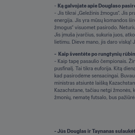
- 
Ką galvojate apie Douglaso pasir
- Jis tikrai „Geležinis žmogus“. Jis pr
energija. Jis yra mūsų komandos šir
žmogus“ visuomet pasirodo. Neturiu ab
Jis įmuša įvarčius, sukuria juos, atko
lietimu. Dieve mano, jis daro viską! J
-  Kaip šventėte po rungtynių rūbi
- Kaip tapę pasaulio čempionais. Žin
pusfinalį. Tai tikra euforija. Kitą di
kad pasirodėme sensacingai. Buvau šo
ministras atsiuntė laišką Kazachstan
Kazachstane, tačiau netgi žmonės, k
žmonių, nematę futsalo, bus pažiūrės
- Jūs Douglas ir Taynanas sulaukėte