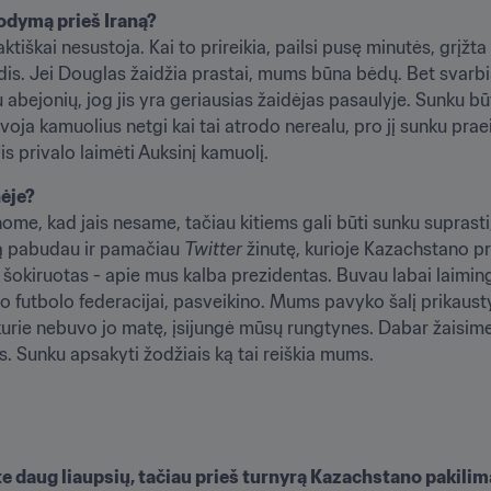
odymą prieš Iraną? 
aktiškai nesustoja. Kai to prireikia, pailsi pusę minutės, grįžta į
dis. Jei Douglas žaidžia prastai, mums būna bėdų. Bet svarbi
ejonių, jog jis yra geriausias žaidėjas pasaulyje. Sunku būtų 
voja kamuolius netgi kai tai atrodo nerealu, pro jį sunku praei
is privalo laimėti Auksinį kamuolį.
nėje?
ome, kad jais nesame, tačiau kitiems gali būti sunku suprasti,
eną pabudau ir pamačiau 
Twitter
 žinutę, kurioje Kazachstano pr
kiruotas - apie mus kalba prezidentas. Buvau labai laimingas
o futbolo federacijai, pasveikino. Mums pavyko šalį prikaustyt
urie nebuvo jo matę, įsijungė mūsų rungtynes. Dabar žaisime 
. Sunku apsakyti žodžiais ką tai reiškia mums.
 daug liaupsių, tačiau prieš turnyrą Kazachstano pakilimą 