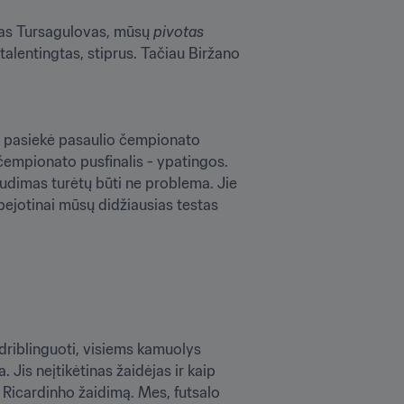
nas Tursagulovas, mūsų 
pivotas
talentingtas, stiprus. Tačiau Biržano 
, pasiekė pasaulio čempionato 
 čempionato pusfinalis - ypatingos. 
paudimas turėtų būti ne problema. Jie 
abejotinai mūsų didžiausias testas 
driblinguoti, visiems kamuolys 
is neįtikėtinas žaidėjas ir kaip 
Ricardinho žaidimą. Mes, futsalo 