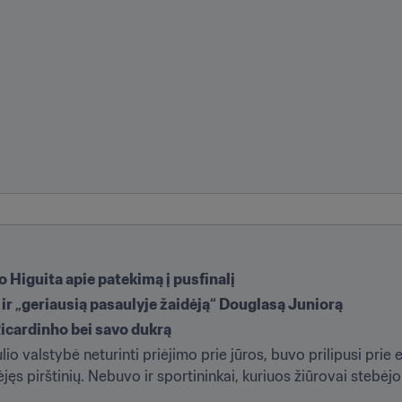
 Higuita apie patekimą į pusfinalį
ir „geriausią pasaulyje žaidėją“ Douglasą Juniorą
icardinho bei savo dukrą
io valstybė neturinti priėjimo prie jūros, buvo prilipusi prie
 pirštinių. Nebuvo ir sportininkai, kuriuos žiūrovai stebėjo p