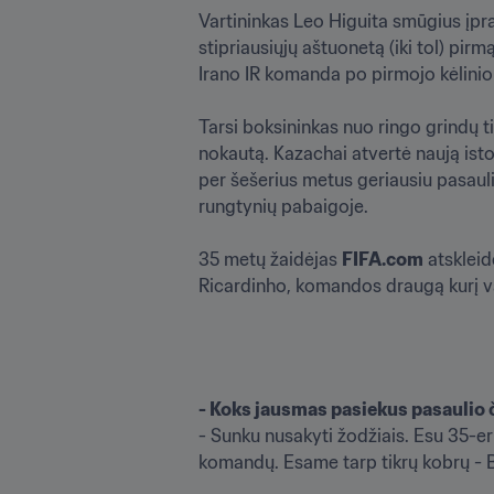
Vartininkas Leo Higuita smūgius įpra
stipriausiųjų aštuonetą (iki tol) pirm
Irano IR komanda po pirmojo kėlinio 
Tarsi boksininkas nuo ringo grindų ti
nokautą. Kazachai atvertė naują istor
per šešerius metus geriausiu pasaulio
rungtynių pabaigoje.

35 metų žaidėjas 
FIFA.com
 atsklei
Ricardinho, komandos draugą kurį va
- Koks jausmas pasiekus pasaulio
- Sunku nusakyti žodžiais. Esu 35-er
komandų. Esame tarp tikrų kobrų
 - 
B