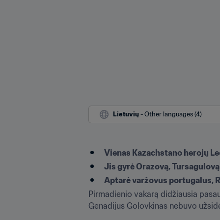
Lietuvių
 - Other languages (4)
Vienas Kazachstano herojų Leo
Jis gyrė Orazovą, Tursagulovą 
Aptarė varžovus portugalus, R
Pirmadienio vakarą didžiausia pasaul
Genadijus Golovkinas nebuvo užsidėjęs