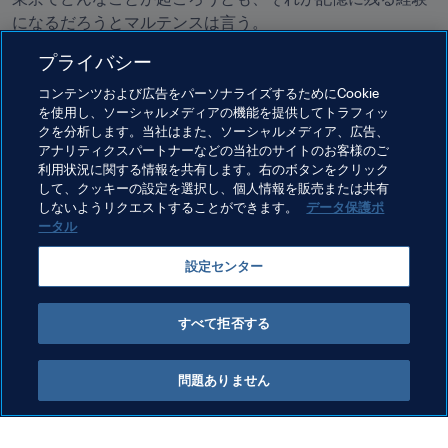
になるだろうとマルテンスは言う。
プライバシー
「本当に特別な大会になると思います。すべての瞬間、す
べての試合を楽しむつもりです。特別な思い出になること
コンテンツおよび広告をパーソナライズするためにCookie
を願っています」
を使用し、ソーシャルメディアの機能を提供してトラフィッ
クを分析します。当社はまた、ソーシャルメディア、広告、
アナリティクスパートナーなどの当社のサイトのお客様のご
利用状況に関する情報を共有します。右のボタンをクリック
して、クッキーの設定を選択し、個人情報を販売または共有
しないようリクエストすることができます。
データ保護ポ
ータル
Related Topics
設定センター
Netherlands
UEFA
すべて拒否する
問題ありません