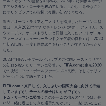
ールドカップ™の監督を4回務め、2015年には開催国カナダ
でアシスタントコーチを務めている。しかし、意外なこと
にオリンピックでの指揮は今回が初めてとなる。
過去にオーストラリアとアメリカを指揮したサーマンニ監
督は、東京2020で大きなチャレンジに挑む。アメリカ、ス
ウェーデン、オーストラリアと同組に入ったフットボール
ファーンズ（ニュージーランド女子代表の愛称）は、2020
年初め以降、一度も国際試合を行うことができなかったか
らだ。
2023年FIFA女子ワールドカップの共催国オーストラリアと
の初戦を控えたサーマンニ監督が、
FIFA.com
に東京2020
での挑戦、フットボールファーンズの長所、そしてオリン
ピックについて語ってくれた。
FIFA.com：来日して、久しぶりの国際大会に向けて準備
していますが、チームの様子はいかがですか。

トム・サーマンニ監督：
このチームの強みのひとつは、長
い間一緒に過ごしてきた選手たちがいて、一緒にいること