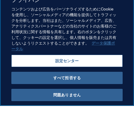
FIFA.COM
コンテンツおよび広告をパーソナライズするためにCookie
を使用し、ソーシャルメディアの機能を提供してトラフィッ
The shooting stars hoping to light up
クを分析します。当社はまた、ソーシャルメディア、広告、
a home World Cup
アナリティクスパートナーなどの当社のサイトのお客様のご
利用状況に関する情報を共有します。右のボタンをクリック
して、クッキーの設定を選択し、個人情報を販売または共有
しないようリクエストすることができます。
データ保護ポ
ータル
Related Topics
設定センター
New Zealand
OFC
すべて拒否する
問題ありません
見つけよう (1)
これも見てみよう