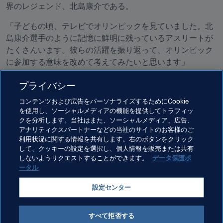
界のレジェンド、北島康介である。
「子どもの頃、テレビでオリンピックを見ていました。北
島康介選手のように記憶に鮮明に残っているアスリートが
たくさんいます。彼らの活躍を振り返って、オリンピック
に参加する意味を改めて考えてみたいと思います」
「僕にとっては、まずチームの勝利に貢献することが重要
プライバシー
です。個人的にも良い結果を残したいですし、同時に他の
コンテンツおよび広告をパーソナライズするためにCookie
選手が良いパフォーマンスを発揮できるように、サポート
を使用し、ソーシャルメディアの機能を提供してトラフィッ
をしていきたいです。初戦（南アフリカ戦）に向けてしっ
クを分析します。当社はまた、ソーシャルメディア、広告、
かり準備します。最後は大きな笑顔でオリンピックを終え
アナリティクスパートナーなどの当社のサイトのお客様のご
利用状況に関する情報を共有します。右のボタンをクリック
ることができればと思っています」
して、クッキーの設定を選択し、個人情報を販売または共有
しないようリクエストすることができます。
データ保護ポ
ータル
Related Topics
設定センター
Japan
AFC
すべて拒否する