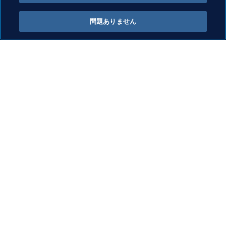
問題ありません
見つけよう (1)
これも見てみよう
FIFA Foundation
FIFA Museum
Jobs & Careers