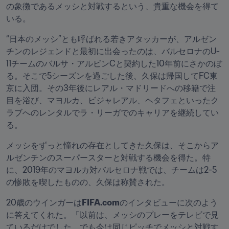
の象徴であるメッシと対戦するという、貴重な機会を得て
いる。
“日本のメッシ”とも呼ばれる若きアタッカーが、アルゼン
チンのレジェンドと最初に出会ったのは、バルセロナのU-
11チームのバルサ・アルビンCと契約した10年前にさかのぼ
る。そこで5シーズンを過ごした後、久保は帰国してFC東
京に入団。その3年後にレアル・マドリードへの移籍で注
目を浴び、マヨルカ、ビジャレアル、ヘタフェといったク
ラブへのレンタルでラ・リーガでのキャリアを継続してい
る。
メッシをずっと憧れの存在としてきた久保は、そこからア
ルゼンチンのスーパースターと対戦する機会を得た。特
に、2019年のマヨルカ対バルセロナ戦では、チームは2-5
の惨敗を喫したものの、久保は称賛された。
20歳のウインガーは
FIFA.com
のインタビューに次のよう
に答えてくれた。「以前は、メッシのプレーをテレビで見
ているだけでした。でも今は同じピッチでメッシと対戦す