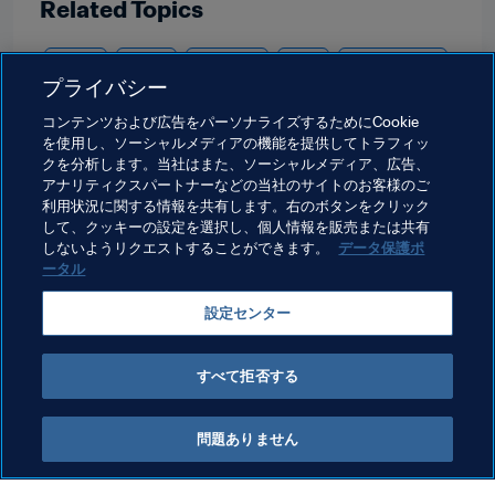
Related Topics
Spain
UEFA
England
USA
CONCACAF
プライバシー
Sweden
Japan
AFC
Germany
Canada
コンテンツおよび広告をパーソナライズするためにCookie
を使用し、ソーシャルメディアの機能を提供してトラフィッ
Netherlands
Türkiye
El Salvador
Kosovo
クを分析します。当社はまた、ソーシャルメディア、広告、
アナリティクスパートナーなどの当社のサイトのお客様のご
Nepal
Saudi Arabia
American Samoa
OFC
利用状況に関する情報を共有します。右のボタンをクリック
して、クッキーの設定を選択し、個人情報を販売または共有
British Virgin Islands
しないようリクエストすることができます。
データ保護ポ
ータル
設定センター
すべて拒否する
FIFA/Coca-Cola Women’s World 
問題ありません
Ranking