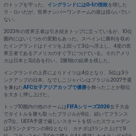
のトップを守った。
イングランドには0-1の惜敗
を喫した
ラ・ロハだが、世界ナンバーワンチームの座は揺らいでい
ない。
2023年の世界王者は引き続きトップに立っているが、10位
圏内にはいくつかの変動もあった。スペインに勝利を収め
たイングランドはドイツを上回って3位へ浮上し、4度の世
界王者であるアメリカのすぐ下につけている。そのアメリ
カは日本と3試合を行い、2勝1敗の結果を残した。
イングランドの上昇によりドイツは4位となり、5位は3ラ
ンクアップの日本。なでしこジャパンはブラジル2027予選
を兼ねた
AFC女子アジアカップで優勝
を飾ったことが順位
を大きく押し上げた。
トップ10圏内の他のチームは
FIFAシリーズ2026
女子大会
でタイトルを勝ち取ったブラジルが6位、続いてフランス
が7位。UEFA予選で厳しいスタートを切ったスウェーデン
は3ランクダウンの8位となり、カナダは1ランク上げて9
位、フランスから2試合で勝ち点4を獲得したオランダが1ラ