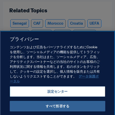
Related Topics
Senegal
CAF
Morocco
Croatia
UEFA
Belgium
Germany
Nigeria
Cameroon
プライバシー
Algeria
Egypt
Côte d'Ivoire
Congo DR
コンテンツおよび広告をパーソナライズするためにCookie
を使用し、ソーシャルメディアの機能を提供してトラフィッ
Spain
Argentina
CONMEBOL
France
クを分析します。当社はまた、ソーシャルメディア、広告、
アナリティクスパートナーなどの当社のサイトのお客様のご
Kosovo
Costa Rica
CONCACAF
利用状況に関する情報を共有します。右のボタンをクリック
して、クッキーの設定を選択し、個人情報を販売または共有
Uzbekistan
AFC
Gabon
しないようリクエストすることができます。
データ保護ポ
ータル
設定センター
すべて拒否する