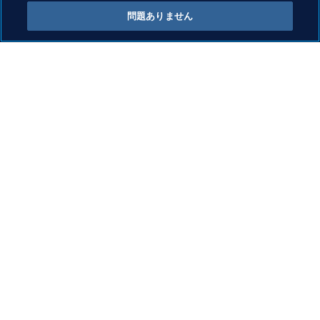
FIFA/Coca-Cola Men’s World 
問題ありません
Ranking
FIFA/コカ・コーラ男子ワールドラ
ンキング