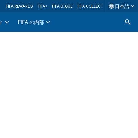
日本語
FIFA REWARDS
FIFA+
FIFA STORE
FIFA COLLECT
イ
FIFA の内部