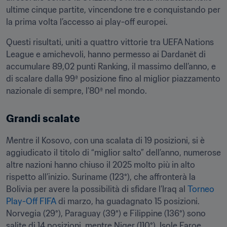
ultime cinque partite, vincendone tre e conquistando per 
la prima volta l’accesso ai play-off europei.
Questi risultati, uniti a quattro vittorie tra UEFA Nations 
League e amichevoli, hanno permesso ai Dardanët di 
accumulare 89,02 punti Ranking, il massimo dell’anno, e 
di scalare dalla 99ª posizione fino al miglior piazzamento 
nazionale di sempre, l’80ª nel mondo.
Grandi scalate
Mentre il Kosovo, con una scalata di 19 posizioni, si è 
aggiudicato il titolo di “miglior salto” dell’anno, numerose 
altre nazioni hanno chiuso il 2025 molto più in alto 
rispetto all’inizio. Suriname (123°), che affronterà la 
Bolivia per avere la possibilità di sfidare l’Iraq al 
Torneo 
Play-Off FIFA
 di marzo, ha guadagnato 15 posizioni. 
Norvegia (29°), Paraguay (39°) e Filippine (136°) sono 
salite di 14 posizioni, mentre Niger (110°), Isole Faroe 