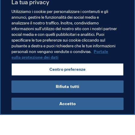
La tua privacy
France
England
Brazil
Portugal
Utilizziamo i cookie per personalizzare i contenuti e gli
Netherlands
Belgium
Germany
Croatia
annunci, gestire le funzionalità dei social media e
analizzare il nostro traffico. Inoltre, condividiamo
Morocco
CAF
Jordan
AFC
Vietnam
informazioni sull’utilizzo del nostro sito con i nostri partner
social media e con quelli pubblicitari e analitici. Puoi
Singapore
Kosovo
Norway
Suriname
specificare le tue preferenze sui cookie cliccando sul
pulsante a destra e puoi richiedere che le tue informazioni
CONCACAF
personali non vengano vendute o condivise.
Portale
sulla protezione dei dati
Centro preferenze
Rifiuta tutti
Men's Ranking
Accetto