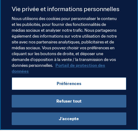
vécu depuis mon retour", conclut-elle.

Vie privée et informations personnelles
Nous utilisons des cookies pour personnaliser le contenu
et les publicités, pour fournir des fonctionnalités de
médias sociaux et analyser notre trafic. Nous partageons
également des informations sur votre utilisation de notre
Crédit Photos : Club Atlético de Madrid﻿
site avec nos partenaires analytiques, publicitaires et de
médias sociaux. Vous pouvez choisir vos préférences en
cliquant sur les boutons de droite, et déposer une
demande d’opposition à la vente / la transmission de vos
Thèmes en lien
données personnelles.
Portail de protection des
données
Football Féminin
Organisation
Spain
Préférences
UEFA
Refuser tout
J’accepte