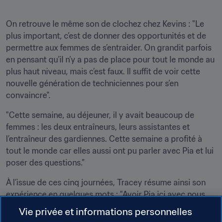
On retrouve le même son de clochez chez Kevins : "Le 
plus important, c’est de donner des opportunités et de 
permettre aux femmes de s’entraider. On grandit parfois 
en pensant qu’il n’y a pas de place pour tout le monde au 
plus haut niveau, mais c’est faux. Il suffit de voir cette 
nouvelle génération de techniciennes pour s’en 
convaincre".
"Cette semaine, au déjeuner, il y avait beaucoup de 
femmes : les deux entraîneurs, leurs assistantes et 
l’entraîneur des gardiennes. Cette semaine a profité à 
tout le monde car elles aussi ont pu parler avec Pia et lui 
poser des questions."
À l’issue de ces cinq journées, Tracey résume ainsi son 
expérience en quelques mots : "Avoir Pia ici avec nous, 
une femme qui a tant fait pour le football féminin et qui 
Vie privée et informations personnelles
participe à ce programme pour la deuxième fois alors 