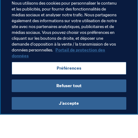
Nous utilisons des cookies pour personnaliser le contenu
qu’une Coupe du Monde va avoir lieu dans l’année, c’est 
et les publicités, pour fournir des fonctionnalités de
quelque chose de très fort. Je lui adresse mes 
médias sociaux et analyser notre trafic. Nous partageons
remerciements, ainsi qu’à la FIFA, car ce programme a 
également des informations sur votre utilisation de notre
changé ma vie."
site avec nos partenaires analytiques, publicitaires et de
médias sociaux. Vous pouvez choisir vos préférences en
cliquant sur les boutons de droite, et déposer une
demande d’opposition à la vente / la transmission de vos
Thèmes en lien
données personnelles.
Portail de protection des
données
Football Féminin
Organisation
USA
Préférences
Concacaf
Brazil
CONMEBOL
Refuser tout
J’accepte