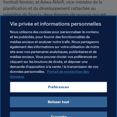
football féminin, et Adwa AlArifi, vice-ministre de la 
planification et du développement rattachée au 
ministère de Sports, deux femmes de pouvoir qui ont 
beaucoup œuvré pour ma venue. Leur passion, leur 
Vie privée et informations personnelles
engagement et leurs rêves m’ont convaincue. J’ai eu 
Nous utilisons des cookies pour personnaliser le contenu
envie de les aider. Compte tenu de mon expérience 
et les publicités, pour fournir des fonctionnalités de
dans le football féminin et dans le développement en 
médias sociaux et analyser notre trafic. Nous partageons
général, je pense pouvoir apporter quelque chose à ce 
également des informations sur votre utilisation de notre
grand projet."
site avec nos partenaires analytiques, publicitaires et de
médias sociaux. Vous pouvez choisir vos préférences en
cliquant sur les boutons de droite, et déposer une
demande d’opposition à la vente / la transmission de vos
Thèmes en lien
données personnelles.
Portail de protection des
données
Football Féminin
Organisation
Saudi Arabia
Préférences
AFC
Refuser tout
J’accepte