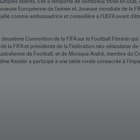
tiples talents. Elle a remporté de nombreux titres en club, 
 Joueuse Européenne de l'année et Joueuse mondiale de la FIFA
vaillé comme ambassadrice et conseillère à l'UEFA avant d'ê
 la deuxième Convention de la FIFA sur le Football Féminin qui
 la FIFA et présidente de la Fédération néo-zélandaise de 
australienne de Football, et de Monique André, membre du Co
dine Kessler a participé à une table ronde consacrée à l'impac