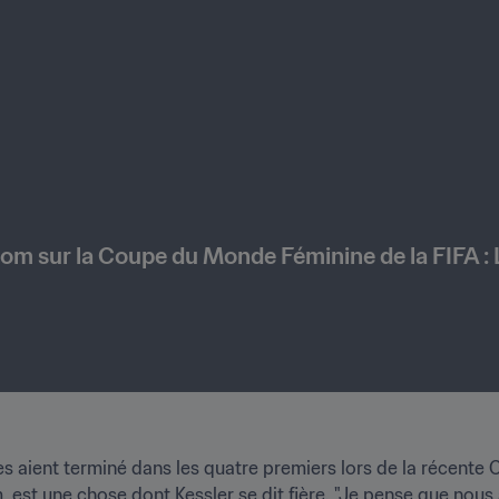
Zoom sur la Coupe du Monde Féminine de la FIFA : 
es aient terminé dans les quatre premiers lors de la récente
, est une chose dont Kessler se dit fière. "Je pense que nou