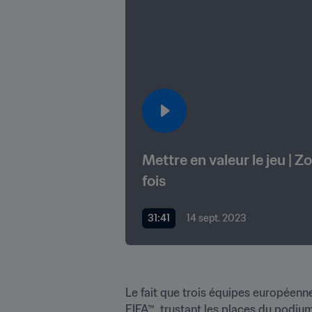
Mettre en valeur le jeu | 
fois
31:41
14 sept. 2023
Le fait que trois équipes européenn
FIFA™, trustant les places du podium