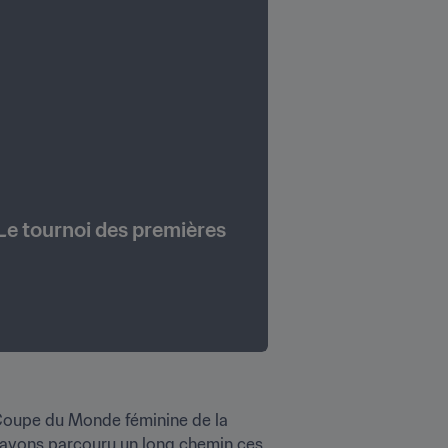
Le tournoi des premières 
 Coupe du Monde féminine de la 
s avons parcouru un long chemin ces 