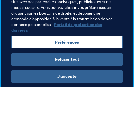
site avec nos partenaires analytiques, publicitaires et de
médias sociaux. Vous pouvez choisir vos préférences en
Football Féminin
Organisation
New Zealand
cliquant sur les boutons de droite, et déposer une
demande d’opposition à la vente / la transmission de vos
OFC
données personnelles.
Portail de protection des
données
Préférences
Refuser tout
L'héritage de la Coupe du Monde 
J’accepte
Féminine de la FIFA
Org