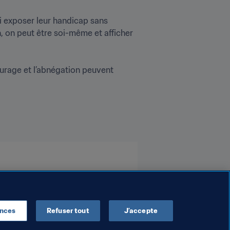
si exposer leur handicap sans 
, on peut être soi-même et afficher 
ourage et l’abnégation peuvent 
C
ences
Refuser tout
J’accepte