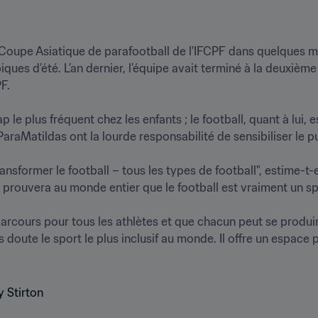
 Coupe Asiatique de parafootball de l'IFCPF dans quelques moi
ques d’été. L’an dernier, l’équipe avait terminé à la deuxième 


 le plus fréquent chez les enfants ; le football, quant à lui, es
araMatildas ont la lourde responsabilité de sensibiliser le publ
former le football – tous les types de football", estime-t-ell
prouvera au monde entier que le football est vraiment un sport
parcours pour tous les athlètes et que chacun peut se produir
s doute le sport le plus inclusif au monde. Il offre un espace