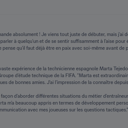
de absolument ! Je viens tout juste de débuter, mais j’ai d
parler à quelqu’un et de se sentir suffisamment à l’aise pour 
je pense qu’il faut déjà être en paix avec soi-même avant de 
a vaste expérience de la technicienne espagnole Marta Tejedo
u Groupe d’étude technique de la FIFA. "Marta est extraordin
 de bonnes amies. J’ai l’impression de la connaître depuis d
ma façon d’aborder différentes situations du métier d’entraîneu
a m’a beaucoup appris en termes de développement personnel
mmunication avec mes joueuses sur les questions tactiques."
