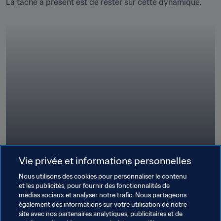
La tâche à présent est de rester sur cette dynamique.
Vie privée et informations personnelles
Nous utilisons des cookies pour personnaliser le contenu
et les publicités, pour fournir des fonctionnalités de
Nadia Nadim | Football Unites the World
médias sociaux et analyser notre trafic. Nous partageons
également des informations sur votre utilisation de notre
01:01
21 juil. 2023
site avec nos partenaires analytiques, publicitaires et de