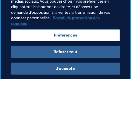
médias sociaux. Vous pouvez choisir vos préférences en
cliquant sur les boutons de droite, et déposer une
demande d’opposition à la vente / la transmission de vos
données personnelles.
Portail de protection des
données
Thèmes en lien
Préférences
Football Féminin
Organisation
Refuser tout
J’accepte
L’action de la FIFA
Visitez également
Juridique
Toutes les infos et 
tous les articles
Système de transfert
Rapports et 