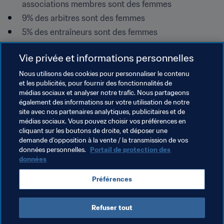
associations membres sont des femmes
9% des arbitres sont des femmes
5% des entraîneurs sont des femmes

Vie privée et informations personnelles
Nous utilisons des cookies pour personnaliser le contenu
PDF
et les publicités, pour fournir des fonctionnalités de
médias sociaux et analyser notre trafic. Nous partageons
Rapport d'Enquête de la FIFA
également des informations sur votre utilisation de notre
2023 sur le Football Féminin des
site avec nos partenaires analytiques, publicitaires et de
Associations Membres
médias sociaux. Vous pouvez choisir vos préférences en
cliquant sur les boutons de droite, et déposer une
demande d’opposition à la vente / la transmission de vos
données personnelles.
Portail de protection des
données
Thèmes en lien
Préférences
Football Féminin
Organisation
Refuser tout