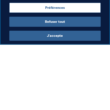
Football Féminin
Organisation
Thailand
Préférences
AFC
Refuser tout
J’accepte
L’action de la FIFA
Visitez également
Juridique
Toutes les infos et 
tous les articles
Système de transfert
Rapports et 
Football féminin
documents
Promotion du football
Fondation FIFA
Innovation
FIFA Museum