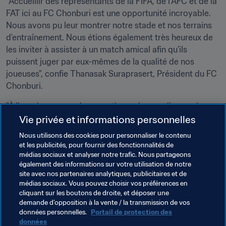
"Accueillir des représentants de la FIFA, de l’AFC et de la 
FAT ici au FC Chonburi est une opportunité incroyable. 
Nous avons pu leur montrer notre stade et nos terrains 
d’entraînement. Nous étions également très heureux de 
les inviter à assister à un match amical afin qu’ils 
puissent juger par eux-mêmes de la qualité de nos 
joueuses", confie Thanasak Suraprasert, Président du FC 
Chonburi. 
"À l’avenir, nous voulons continuer de grandir avec le 
système d’octroi de licences. Nous comptons en faire le 
Vie privée et informations personnelles
fil rouge du développement de notre club."

Nous utilisons des cookies pour personnaliser le contenu
et les publicités, pour fournir des fonctionnalités de
médias sociaux et analyser notre trafic. Nous partageons
également des informations sur votre utilisation de notre
site avec nos partenaires analytiques, publicitaires et de
médias sociaux. Vous pouvez choisir vos préférences en
cliquant sur les boutons de droite, et déposer une
demande d’opposition à la vente / la transmission de vos
Thèmes en lien
données personnelles.
Portail de protection des
données