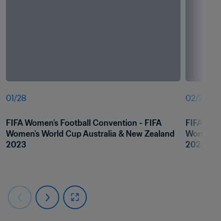
01
/
28
02
/
28
FIFA Women's Football Convention - FIFA 
FIFA Wome
Women's World Cup Australia & New Zealand 
Women's 
2023
2023