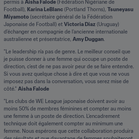
permis à 
Aisha Falode
 (Fédération Nigériane de 
Football), 
Karina LeBlanc
 (Portland Thorns), 
Tsuneyasu 
Miyamoto
 (secrétaire général de la Fédération 
Japonaise de Football) et 
Victoria Diaz
 (Uruguay) 
d’échanger en compagnie de l’ancienne internationale 
australienne et présentatrice, 
Amy Duggan
.
"Le leadership n’a pas de genre. Le meilleur conseil que 
je puisse donner à une femme qui occupe un poste de 
direction, c’est de ne pas avoir peur de se faire entendre. 
Si vous avez quelque chose à dire et que vous ne vous 
imposez pas dans la conversation, vous serez mise de 
côté." 
Aisha Falode
"Les clubs de WE League japonaise doivent avoir au 
moins 50% de membres féminines et compter au moins 
une femme à un poste de direction. L’encadrement 
technique doit également compter au minimum une 
femme. Nous espérons que cette collaboration produira 
des résultats et que davantage de femmes souhaiteront 