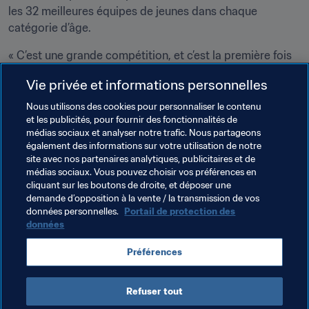
les 32 meilleures équipes de jeunes dans chaque 
catégorie d’âge.
« C’est une grande compétition, et c’est la première fois 
qu’une équipe nationale des îles du Pacifique y participe. 
Vie privée et informations personnelles
C’est un véritable défi, mais c’est ce dont on a besoin 
pour se préparer au mieux pour la Coupe du Monde. »
Nous utilisons des cookies pour personnaliser le contenu
et les publicités, pour fournir des fonctionnalités de
médias sociaux et analyser notre trafic. Nous partageons
Thèmes en lien
également des informations sur votre utilisation de notre
site avec nos partenaires analytiques, publicitaires et de
médias sociaux. Vous pouvez choisir vos préférences en
FIFA Forward
Football Féminin
Organisation
cliquant sur les boutons de droite, et déposer une
demande d’opposition à la vente / la transmission de vos
Samoa
OFC
données personnelles.
Portail de protection des
données
Préférences
Refuser tout