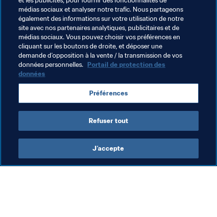
et les publicités, pour fournir des fonctionnalités de
Nouvelle-Zélande. Le groupe de réflexion mené par Ellis 
médias sociaux et analyser notre trafic. Nous partageons
aura donc la lourde tâche de guider l’évolution du 
également des informations sur votre utilisation de notre
football féminin à partir de 2024 et au-delà.
site avec nos partenaires analytiques, publicitaires et de
médias sociaux. Vous pouvez choisir vos préférences en
cliquant sur les boutons de droite, et déposer une
demande d’opposition à la vente / la transmission de vos
Thèmes en lien
données personnelles.
Portail de protection des
données
Football Féminin
Organisation
USA
Préférences
Concacaf
Refuser tout
J’accepte
L’action de la FIFA
Visitez également