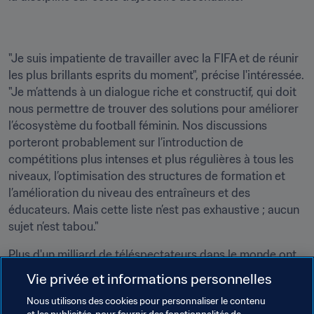
"Je suis impatiente de travailler avec la FIFA et de réunir 
les plus brillants esprits du moment", précise l'intéressée. 
"Je m’attends à un dialogue riche et constructif, qui doit 
nous permettre de trouver des solutions pour améliorer 
l’écosystème du football féminin. Nos discussions 
porteront probablement sur l’introduction de 
compétitions plus intenses et plus régulières à tous les 
niveaux, l’optimisation des structures de formation et 
l’amélioration du niveau des entraîneurs et des 
éducateurs. Mais cette liste n’est pas exhaustive ; aucun 
sujet n’est tabou."
Plus d'un milliard de téléspectateurs dans le monde ont 
suivi la Coupe du Monde Féminine de la FIFA, France 
Vie privée et informations personnelles
2019™. Pour la première fois, 32 équipes participeront à 
Nous utilisons des cookies pour personnaliser le contenu
la phase finale lors de l’édition 2023, en Australie et 