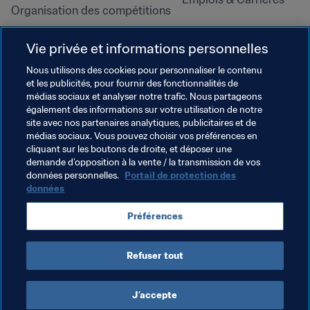
Organisation des compétitions
Développement durable
Vie privée et informations personnelles
Droits de l'homme et lutte contre 
la discrimination
Nous utilisons des cookies pour personnaliser le contenu
et les publicités, pour fournir des fonctionnalités de
Santé et médical
médias sociaux et analyser notre trafic. Nous partageons
Initiatives en matière de 
également des informations sur votre utilisation de notre
formation
site avec nos partenaires analytiques, publicitaires et de
médias sociaux. Vous pouvez choisir vos préférences en
cliquant sur les boutons de droite, et déposer une
demande d’opposition à la vente / la transmission de vos
données personnelles.
Portail de protection des
données
Préférences
Refuser tout
CONDITIONS D'UTILISATION
PORTAIL DE LA FIFA SUR LA PROTECTION DES DONNÉES
TÉLÉCHARGEMENTS
PARAMÈTRAGE DES COOKIES
Droits d'auteur © 1994 - 2025 FIFA. Tous les droits sont réservés.
J’accepte
Cookie Settings