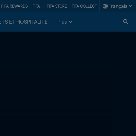
Français
FIFA REWARDS
FIFA+
FIFA STORE
FIFA COLLECT
ETS ET HOSPITALITÉ
Plus