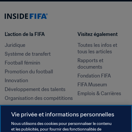
L’action de la FIFA
Visitez également
Juridique
Toutes les infos et 
tous les articles
Système de transfert
Rapports et 
Football féminin
documents
Promotion du football
Fondation FIFA
Innovation
FIFA Museum
Développement des talents
Emplois & Carrières
Organisation des compétitions
Développement durable
Vie privée et informations personnelles
Droits de l'homme et lutte contre 
la discrimination
Nous utilisons des cookies pour personnaliser le contenu
et les publicités, pour fournir des fonctionnalités de
Santé et médical