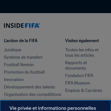
L’action de la FIFA
Visitez également
Juridique
Toutes les infos et 
tous les articles
Système de transfert
Rapports et 
Football féminin
documents
Promotion du football
Fondation FIFA
Innovation
FIFA Museum
Développement des talents
Emplois & Carrières
Organisation des compétitions
Développement durable
Vie privée et informations personnelles
Droits de l'homme et lutte contre 