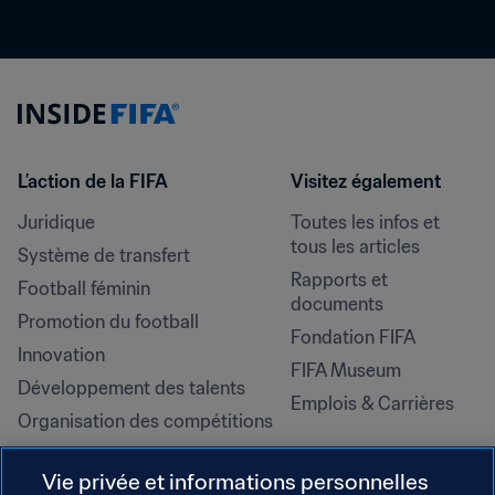
L’action de la FIFA
Visitez également
Juridique
Toutes les infos et 
tous les articles
Système de transfert
Rapports et 
Football féminin
documents
Promotion du football
Fondation FIFA
Innovation
FIFA Museum
Développement des talents
Emplois & Carrières
Organisation des compétitions
Développement durable
Vie privée et informations personnelles
Droits de l'homme et lutte contre 