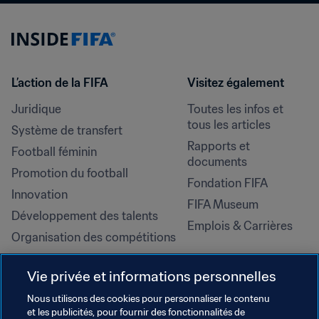
L’action de la FIFA
Visitez également
Juridique
Toutes les infos et 
tous les articles
Système de transfert
Rapports et 
Football féminin
documents
Promotion du football
Fondation FIFA
Innovation
FIFA Museum
Développement des talents
Emplois & Carrières
Organisation des compétitions
Développement durable
Vie privée et informations personnelles
Droits de l'homme et lutte contre 
la discrimination
Nous utilisons des cookies pour personnaliser le contenu
et les publicités, pour fournir des fonctionnalités de
Santé et médical