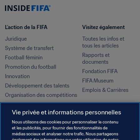
L’action de la FIFA
Visitez également
Juridique
Toutes les infos et 
tous les articles
Système de transfert
Rapports et 
Football féminin
documents
Promotion du football
Fondation FIFA
Innovation
FIFA Museum
Développement des talents
Emplois & Carrières
Organisation des compétitions
Développement durable
Vie privée et informations personnelles
Droits de l'homme et lutte contre 
la discrimination
Nous utilisons des cookies pour personnaliser le contenu
et les publicités, pour fournir des fonctionnalités de
Santé et médical
médias sociaux et analyser notre trafic. Nous partageons
Initiatives en matière de 
également des informations sur votre utilisation de notre