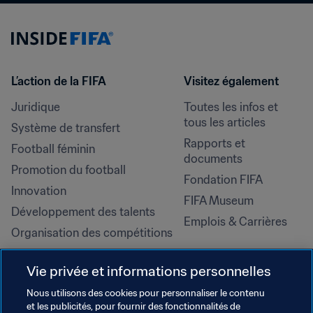
L’action de la FIFA
Visitez également
Juridique
Toutes les infos et 
tous les articles
Système de transfert
Rapports et 
Football féminin
documents
Promotion du football
Fondation FIFA
Innovation
FIFA Museum
Développement des talents
Emplois & Carrières
Organisation des compétitions
Développement durable
Vie privée et informations personnelles
Droits de l'homme et lutte contre 
la discrimination
Nous utilisons des cookies pour personnaliser le contenu
et les publicités, pour fournir des fonctionnalités de
Santé et médical