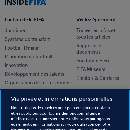
L’action de la FIFA
Visitez également
Juridique
Toutes les infos et 
tous les articles
Système de transfert
Rapports et 
Football féminin
documents
Promotion du football
Fondation FIFA
Innovation
FIFA Museum
Développement des talents
Emplois & Carrières
Organisation des compétitions
Développement durable
Vie privée et informations personnelles
Droits de l'homme et lutte contre 
la discrimination
Nous utilisons des cookies pour personnaliser le contenu
et les publicités, pour fournir des fonctionnalités de
Santé et médical
médias sociaux et analyser notre trafic. Nous partageons
Initiatives en matière de 
également des informations sur votre utilisation de notre
site avec nos partenaires analytiques, publicitaires et de