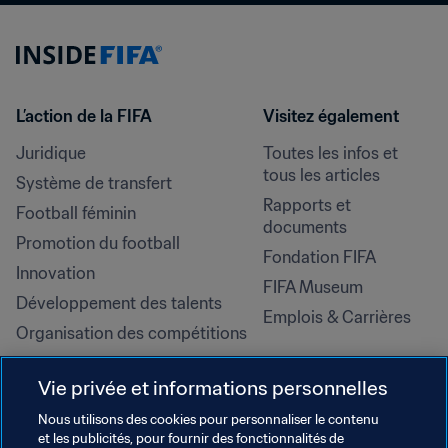
L’action de la FIFA
Visitez également
Juridique
Toutes les infos et 
tous les articles
Système de transfert
Rapports et 
Football féminin
documents
Promotion du football
Fondation FIFA
Innovation
FIFA Museum
Développement des talents
Emplois & Carrières
Organisation des compétitions
Développement durable
Vie privée et informations personnelles
Droits de l'homme et lutte contre 
la discrimination
Nous utilisons des cookies pour personnaliser le contenu
et les publicités, pour fournir des fonctionnalités de
Santé et médical