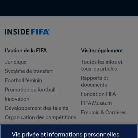
L’action de la FIFA
Visitez également
Juridique
Toutes les infos et 
tous les articles
Système de transfert
Rapports et 
Football féminin
documents
Promotion du football
Fondation FIFA
Innovation
FIFA Museum
Développement des talents
Emplois & Carrières
Organisation des compétitions
Développement durable
Vie privée et informations personnelles
Droits de l'homme et lutte contre 