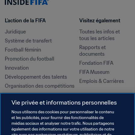
L’action de la FIFA
Visitez également
Juridique
Toutes les infos et 
tous les articles
Système de transfert
Rapports et 
Football féminin
documents
Promotion du football
Fondation FIFA
Innovation
FIFA Museum
Développement des talents
Emplois & Carrières
Organisation des compétitions
Développement durable
Vie privée et informations personnelles
Droits de l'homme et lutte contre 
la discrimination
Nous utilisons des cookies pour personnaliser le contenu
et les publicités, pour fournir des fonctionnalités de
Santé et médical
médias sociaux et analyser notre trafic. Nous partageons
Initiatives en matière de 
également des informations sur votre utilisation de notre
site avec nos partenaires analytiques, publicitaires et de